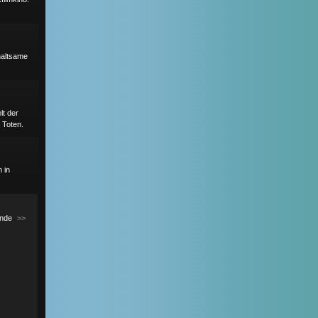
haltsame
lt der
 Toten.
 in
nde
>>