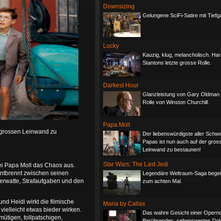
Downsizing
Gelungene SciFi-Satire mit Tiefg
Lucky
Kauzig, klug, melancholisch. Ha
Stantons letzte grosse Rolle.
Darkest Hour
Glanzleistung von Gary Oldman 
Rolle von Winston Churchill.
Papa Moll
r grossen Leinwand zu
Der liebenswürdigste aller Schw
Papas ist nun auch auf der gros
Leinwand zu bestaunen!
Star Wars: The Last Jedi
ei Papa Moll das Chaos aus.
ntbrennt zwischen seinen
Legendäre Weltraum-Saga begei
rwatte, Strafaufgaben und den
zum achten Mal.
nd Heidi wirkt die filmische
Maria by Callas
ielleicht etwas bieder wirken.
Das wahre Gesicht einer Opernd
ütigen, tollpatschigen,
Berührendes, sehenswertes Dokf