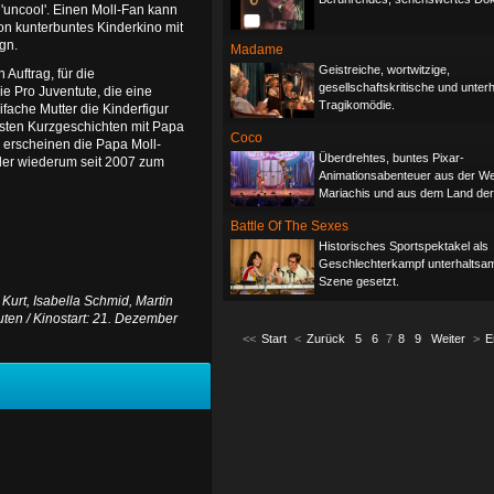
'uncool'. Einen Moll-Fan kann
ion kunterbuntes Kinderkino mit
gn.
Madame
Geistreiche, wortwitzige,
Auftrag, für die
gesellschaftskritische und unter
ie Pro Juventute, die eine
Tragikomödie.
fache Mutter die Kinderfigur
rsten Kurzgeschichten mit Papa
Coco
 erscheinen die Papa Moll-
Überdrehtes, buntes Pixar-
der wiederum seit 2007 zum
Animationsabenteuer aus der We
Mariachis und aus dem Land der
Battle Of The Sexes
Historisches Sportspektakel als
Geschlechterkampf unterhaltsam
Szene gesetzt.
 Kurt, Isabella Schmid, Martin
uten / Kinostart: 21. Dezember
<<
Start
<
Zurück
5
6
7
8
9
Weiter
>
E