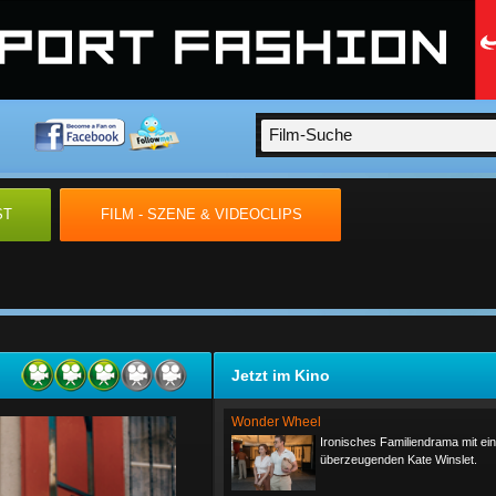
ST
FILM - SZENE & VIDEOCLIPS
Jetzt im Kino
Wonder Wheel
Ironisches Familiendrama mit ei
überzeugenden Kate Winslet.