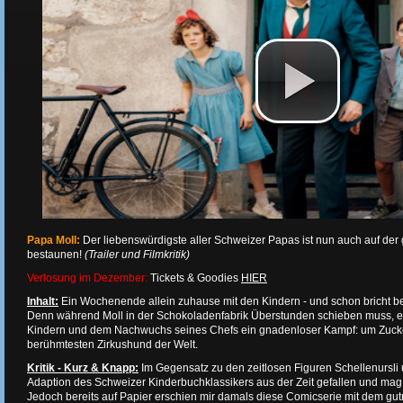
Papa Moll:
Der liebenswürdigste aller Schweizer Papas ist nun auch auf de
bestaunen!
(Trailer und Filmkritik)
Verlosung im Dezember:
Tickets & Goodies
HIER
Inhalt:
Ein Wochenende allein zuhause mit den Kindern - und schon bricht b
Denn während Moll in der Schokoladenfabrik Überstunden schieben muss, e
Kindern und dem Nachwuchs seines Chefs ein gnadenloser Kampf: um Zucke
berühmtesten Zirkushund der Welt.
Kritik - Kurz & Knapp:
Im Gegensatz zu den zeitlosen Figuren Schellenursli u
Adaption des Schweizer Kinderbuchklassikers aus der Zeit gefallen und mag v
Jedoch bereits auf Papier erschien mir damals diese Comicserie mit dem gutm