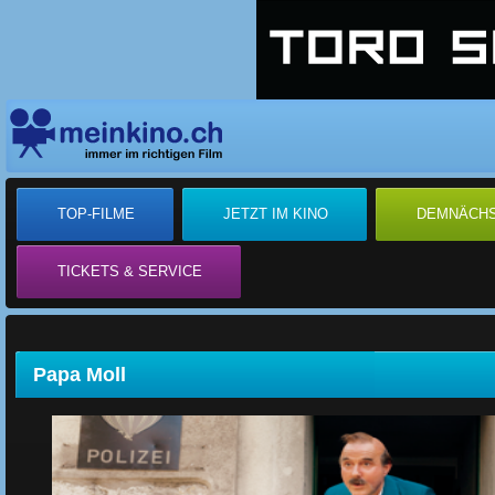
TOP-FILME
JETZT IM KINO
DEMNÄCH
TICKETS & SERVICE
Papa Moll