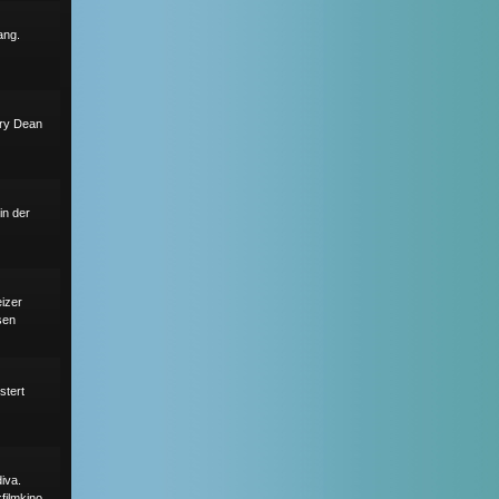
ang.
rry Dean
in der
eizer
sen
stert
iva.
ilmkino.