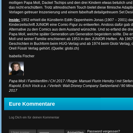
molligen Papa Moll, Dackel Tschips und den drei Kindern etwas betulich und 
das nicht erschüttern. Trotz altmodischem Touch bietet diese filmische Adapt
Vorlagen getreuer Inszenierung und einem fabelhaft detailgetreuem Set Desi
Inside:
1952 erhielt die Künstlerin Edith Oppenheim-Jonas (1907 – 2001) den 
Kinderzeitschrift JUNIOR eine Comic-Figur zu entwerfen. Anstoss dafür gab d
Alternative zu den Comics aus dem Ausland wünschte. Und so erfand die drei
Papa Moll, welche später Generation um Generation begeistern sollte. Die e
Moll und seiner Familie erschienen ab 1953 in den JUNIOR-Heften. Ab 1967
Geschichten in Buchform beim HUG-Verlag und ab 1974 beim Globi Verlag, 
Orell Füssli Verlag gehört. (Quelle: globi.ch)
Isabella Fischer
Papa Moll / Familienfilm / CH 2017 / Regie: Manuel Flurin Hendry / mit Stefan
Rapold, Erich Vock u.a. / Verleih: Walt Disney Company Switzerland / 90 Min
2017
Eure Kommentare
Log Dich ein für deinen Kommentar
Password vergessen?