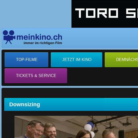
TOP-FILME
JETZT IM KINO
DEMNÄCH
TICKETS & SERVICE
Downsizing