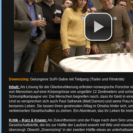
Downsizing:
Gelungene SciFi-Satire mit Tiefgang
(Trailer und Filmkritik)
Inhalt:
Als Lösung für die Überbevölkerung erfinden norwegische Forscher 
von Menschen auf eine Körpergrösse von ungefähr 12 Zentimetern und schla
Schrumpfkampagne vor. Die Menschen begreifen rasch, dass ihr Geld in einer M
Und so versprechen sich auch Paul Safranek (Matt Damon) und seine Frau Au
besseres Leben. Sie lassen ihren gestressten Alltag in Omaha hinter sich, um
verkleinerten Gesellschaften zu ziehen. Ein Abenteuer, das ihr Leben für im
Kritik – Kurz & Knapp:
Als Zukunftsvision und der Frage nach dem Sinn unse
Gesellschaftskritik, die bis zur Hälfte der Laufzeit sowohl mit Witz und visue
überzeugt. Obwohl „Downsizing“ in der zweiten Hälfte etwas an unterhaltsame