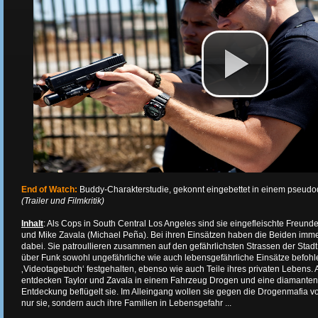
End of Watch
:
Buddy-Charakterstudie, gekonnt eingebettet in einem pseudo
(Trailer und Filmkritik)
Inhalt
: Als Cops in South Central Los Angeles sind sie eingefleischte Freunde
und Mike Zavala (Michael Peña). Bei ihren Einsätzen haben die Beiden imm
dabei. Sie patroullieren zusammen auf den gefährlichsten Strassen der Stad
über Funk sowohl ungefährliche wie auch lebensgefährliche Einsätze befohl
‚Videotagebuch‘ festgehalten, ebenso wie auch Teile ihres privaten Lebens. A
entdecken Taylor und Zavala in einem Fahrzeug Drogen und eine diamantenb
Entdeckung beflügelt sie. Im Alleingang wollen sie gegen die Drogenmafia vor
nur sie, sondern auch ihre Familien in Lebensgefahr ...