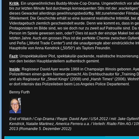
Kritik
. Ein ungewöhnliches Buddy-Movie-Cop-Drama. Ungewöhnlich vor alle
bis zur letzten Minute fast durchwegs konsequenten Stils mit der ‚wackelige
dieses Gewackel allerdings gewöhnungsbedürftig. Mit zunehmender Filmda
Stilelement. Die Geschichte erhält so eine äusserst realistische Intimität, bei
Videotagebuch ziemlich geschwindelt wurde. Denn wie kommt es, dass in g
Protagonisten im Bilde sind, wo sie doch nur zu zweit auf Patrouille sind. Da 
Person im Spiele gewesen sein, oder? Dies ist auch der einzige Makel bei e
letzten Jahre. Auch ein grosses Plus ist die perfekte Chemie zwischen Gylle
und Peña („World Trade Center") und die unaufgeregte aber eindrückliche Int
Hauptrolle von Anna Kendrick („50/50“) als Taylors Freundin.
Fazit
: Unspektakulärer Plot, spektakulär-packende, realistische Inszenierun
von den beiden Hauptdarstellern authentisch gemimt.
Inside
: Regisseur David Ayer wurde 1968 in Champaign Illinois geboren. Ayer 
Polizeifilmen einen guten Namen gemacht. Als Drehbuchautor für „Training Da
und als Regisseur für „Street Kings“ (2008) und „Harsh Times“ (2006). Wohnh
er dort intensiv das Polizeileben beim Los Angeles Police Departement.
Benny Furth
End of Watch / Cop-Drama / Regie: David Ayer / USA 2012 / mit: Jake Gyllen
Kendrick, Natalie Martinez, America Ferrera u.a. / Verleih: Rialto Film AG / 10
2013 (Romandie 5. Dezember 2012)