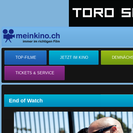
TOP-FILME
JETZT IM KINO
DEMNÄCH
TICKETS & SERVICE
End of Watch