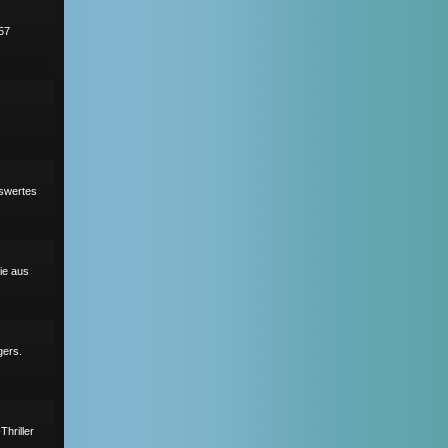
57
,
nswertes
ie aus
gers.
hriller