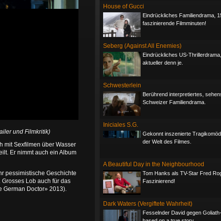
House of Gucci
Eindrückliches Familiendrama, 1
faszinierende Filmminuten!
Seberg (Against All Enemies)
Eindrückliches US-Thrillerdrama
aktueller denn je.
Schwesterlein
Berührend interpretiertes, sehe
Schweizer Familiendrama.
Iniciales S.G.
ailer und Filmkritik)
Gekonnt inszenierte Tragikomöd
der Welt des Filmes.
ich mit Sexfilmen über Wasser
eilt. Er nimmt auch ein Album
A Beautiful Day in the Neighbourhood
r pessimistische Geschichte
Tom Hanks als TV-Star Fred Ro
. Grosses Lob auch für das
Faszinierend!
he German Doctor» 2013).
Dark Waters (Vergiftete Wahrheit)
Fesselnder David gegen Goliath-T
based on a true story.