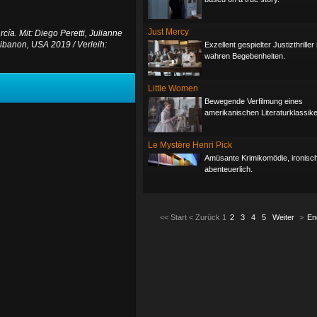
Just Mercy
cía. Mit: Diego Peretti, Julianne
Libanon, USA 2019 / Verleih:
Exzellent gespielter Justizthrille
wahren Begebenheiten.
Little Women
Bewegende Verfilmung eines
amerikanischen Literaturklassike
Le Mystère Henri Pick
Amüsante Krimikomödie, ironisc
abenteuerlich.
<<
Start
<
Zurück
1
2
3
4
5
Weiter
>
En