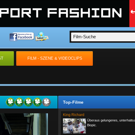
ST
FILM - SZENE & VIDEOCLIPS
Top-Filme
King Richard
Überaus gelungenes, unterhalt
Biopic.