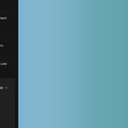
r nach
rs.
h und
de
>>