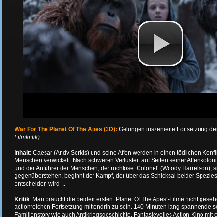
War For The Planet Of The Apes (3D):
Gelungen inszenierte Fortsetzung de
Filmkritik)
Inhalt:
Caesar (Andy Serkis) und seine Affen werden in einen tödlichen Konfli
Menschen verwickelt. Nach schweren Verlusten auf Seiten seiner Affenkoloni
und der Anführer der Menschen, der ruchlose ‚Colonel‘ (Woody Harrelson), si
gegenüberstehen, beginnt der Kampf, der über das Schicksal beider Spezies
entscheiden wird ...
Kritik
:
Man braucht die beiden ersten ‚Planet Of The Apes‘-Filme nicht gese
actionreichen Fortsetzung mittendrin zu sein. 140 Minuten lang spannende 
Familienstory wie auch Antikriegsgeschichte. Fantasievolles Action-Kino mi