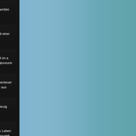
perfekt
t einer
d on a
gisseurin
benteuer
n aus
issig
as Leben
espielt.