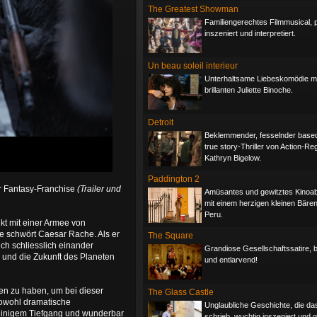
The Greatest Showman
Familiengerechtes Filmmusical, 
inszeniert und interpretiert.
Un beau soleil interieur
Unterhaltsame Liebeskomödie mi
brillanten Juliette Binoche.
Detroit
Beklemmender, fesselnder base
true story-Thriller von Action-Re
Kathryn Bigelow.
Paddington 2
r Fantasy-Franchise
(Trailer und
Amüsantes und gewitztes Kinoa
mit einem herzigen kleinen Bäre
Peru.
kt mit einer Armee von
e schwört Caesar Rache. Als er
The Square
ch schliesslich einander
Grandiose Gesellschaftssatire, b
 und die Zukunft des Planeten
und entlarvend!
hen zu haben, um bei dieser
The Glass Castle
sowohl dramatische
Unglaubliche Geschichte, die d
t einigem Tiefgang und wunderbar
schrieb, wuchtig inszeniert und g