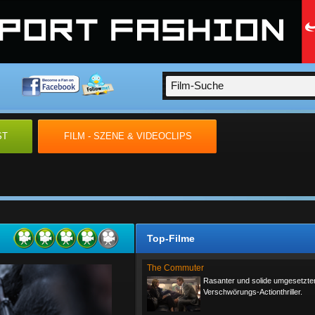
ST
FILM - SZENE & VIDEOCLIPS
Top-Filme
The Commuter
Rasanter und solide umgesetzte
Verschwörungs-Actionthriller.