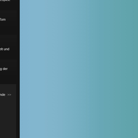
 Tom
lt und
g der
nde
>>