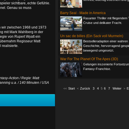
pieler sichtbare, echte Gefühle.
lonel. Genau so muss
Barry Seal - Made in America
Rasanter Thriller mit fliegendem
Cruise und delikater Fracht.
n wir zwischen 1968 und 1973
ng mit Mark Wahlberg in der
Un sac de billes (Ein Sack voll Murmeln)
Regie von Rupert Wyatt ein
r übernahm Regisseur Matt
Bestselleradaption einer wahren
 realisierte.
Geschichte, hervorragend gespie
bewegend umgesetzt.
War For The Planet Of The Apes (3D)
Gelungen inszenierte Fortsetzun
Fantasy-Franchise.
ntasy-Action / Regie: Matt
anning u.a. / 140 Minuten / USA
<<
Start
<
Zurück
3
4
5
6
7
Weiter
>
E