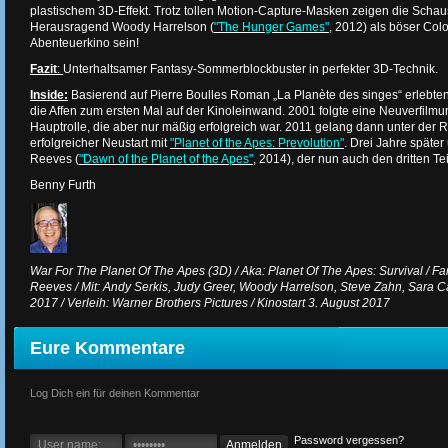
plastischem 3D-Effekt. Trotz tollen Motion-Capture-Masken zeigen die Schaus
Herausragend Woody Harrelson (
"The Hunger Games"
, 2012) als böser Co
Abenteuerkino sein!
Fazit
:
Unterhaltsamer Fantasy-Sommerblockbuster in perfekter 3D-Technik.
Inside:
Basierend auf Pierre Boulles Roman „La Planète des singes“ erlebte
die Affen zum ersten Mal auf der Kinoleinwand. 2001 folgte eine Neuverfilmu
Hauptrolle, die aber nur mäßig erfolgreich war. 2011 gelang dann unter der 
erfolgreicher Neustart mit
"Planet of the Apes: Prevolution"
. Drei Jahre späte
Reeves (
"Dawn of the Planet of the Apes"
, 2014), der nun auch den dritten Teil
Benny Furth
War For The Planet Of The Apes (3D) / Aka: Planet Of The Apes: Survival / Fa
Reeves / Mit: Andy Serkis, Judy Greer, Woody Harrelson, Steve Zahn, Sara C
2017 / Verleih: Warner Brothers Pictures / Kinostart 3. August 2017
Eure Kommentare
Log Dich ein für deinen Kommentar
Password vergessen?