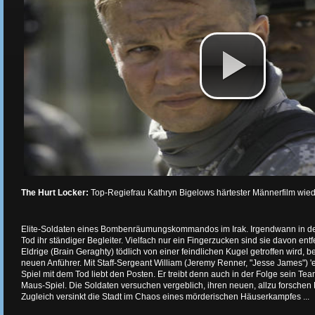
The Hurt Locker:
Top-Regiefrau Kathryn Bigelows härtester Männerfilm wiede
Elite-Soldaten eines Bombenräumungskommandos im Irak. Irgendwann in der 
Tod ihr ständiger Begleiter. Vielfach nur ein Fingerzucken sind sie davon ent
Eldrige (Brain Geraghty) tödlich von einer feindlichen Kugel getroffen wir
neuen Anführer. Mit Staff-Sergeant William (Jeremy Renner, "Jesse James") 'e
Spiel mit dem Tod liebt den Posten. Er treibt denn auch in der Folge sein Te
Maus-Spiel. Die Soldaten versuchen vergeblich, ihren neuen, allzu forschen
Zugleich versinkt die Stadt im Chaos eines mörderischen Häuserkampfes ...