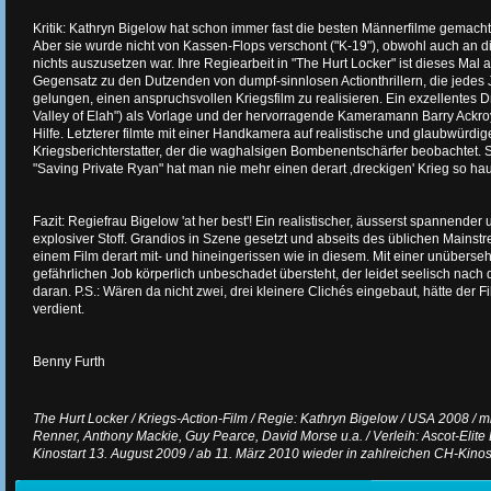
Kritik: Kathryn Bigelow hat schon immer fast die besten Männerfilme gemacht 
Aber sie wurde nicht von Kassen-Flops verschont ("K-19"), obwohl auch an 
nichts auszusetzen war. Ihre Regiearbeit in "The Hurt Locker" ist dieses Mal a
Gegensatz zu den Dutzenden von dumpf-sinnlosen Actionthrillern, die jedes Ja
gelungen, einen anspruchsvollen Kriegsfilm zu realisieren. Ein exzellentes 
Valley of Elah") als Vorlage und der hervorragende Kameramann Barry Ackr
Hilfe. Letzterer filmte mit einer Handkamera auf realistische und glaubwürdig
Kriegsberichterstatter, der die waghalsigen Bombenentschärfer beobachtet.
"Saving Private Ryan" hat man nie mehr einen derart ‚dreckigen' Krieg so hau
Fazit: Regiefrau Bigelow 'at her best'! Ein realistischer, äusserst spannende
explosiver Stoff. Grandios in Szene gesetzt und abseits des üblichen Mainst
einem Film derart mit- und hineingerissen wie in diesem. Mit einer unüberse
gefährlichen Job körperlich unbeschadet übersteht, der leidet seelisch nach
daran. P.S.: Wären da nicht zwei, drei kleinere Clichés eingebaut, hätte der 
verdient.
Benny Furth
The Hurt Locker / Kriegs-Action-Film / Regie: Kathryn Bigelow / USA 2008 / m
Renner, Anthony Mackie, Guy Pearce, David Morse u.a. / Verleih: Ascot-Elite 
Kinostart 13. August 2009 / ab 11. März 2010 wieder in zahlreichen CH-Kino