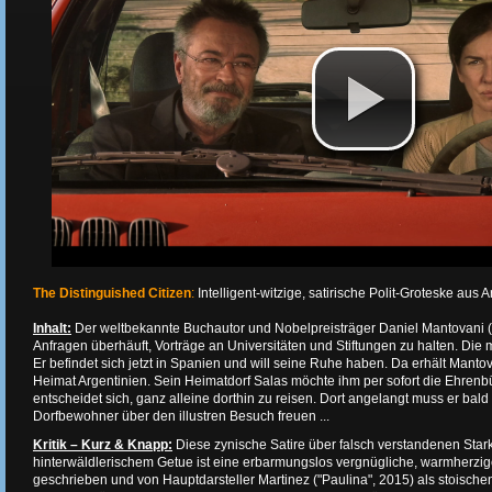
The Distinguished Citizen
:
Intelligent-witzige, satirische Polit-Groteske aus 
Inhalt:
Der weltbekannte Buchautor und Nobelpreisträger Daniel Mantovani (
Anfragen überhäuft, Vorträge an Universitäten und Stiftungen zu halten. Die m
Er befindet sich jetzt in Spanien und will seine Ruhe haben. Da erhält Manto
Heimat Argentinien. Sein Heimatdorf Salas möchte ihm per sofort die Ehrenbü
entscheidet sich, ganz alleine dorthin zu reisen. Dort angelangt muss er bald f
Dorfbewohner über den illustren Besuch freuen ...
Kritik – Kurz & Knapp:
Diese zynische Satire über falsch verstandenen Starku
hinterwäldlerischem Getue ist eine erbarmungslos vergnügliche, warmherzige
geschrieben und von Hauptdarsteller Martinez ("Paulina", 2015) als stoische