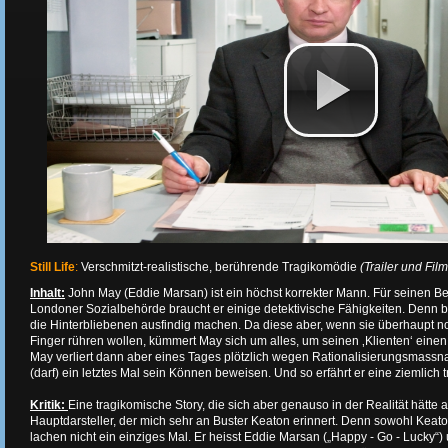
Still Life
:
Verschmitzt-realistische, berührende Tragikomödie
(Trailer und Filmk
Inhalt:
John May (Eddie Marsan) ist ein höchst korrekter Mann. Für seinen Be
Londoner Sozialbehörde braucht er einige detektivische Fähigkeiten. Denn 
die Hinterbliebenen ausfindig machen. Da diese aber, wenn sie überhaupt n
Finger rühren wollen, kümmert May sich um alles, um seinen ‚Klienten‘ eine
May verliert dann aber eines Tages plötzlich wegen Rationalisierungsmassn
(darf) ein letztes Mal sein Können beweisen. Und so erfährt er eine ziemlich t
Kritik:
Eine tragikomische Story, die sich aber genauso in der Realität hätte
Hauptdarsteller, der mich sehr an Buster Keaton erinnert. Denn sowohl Keato
lachen nicht ein einziges Mal. Er heisst Eddie Marsan („Happy - Go - Lucky“) 