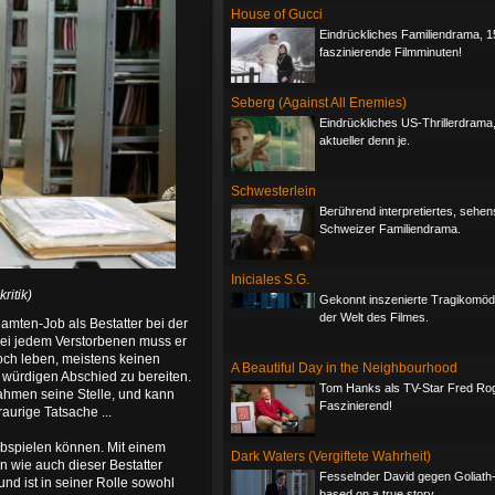
House of Gucci
Eindrückliches Familiendrama, 1
faszinierende Filmminuten!
Seberg (Against All Enemies)
Eindrückliches US-Thrillerdrama
aktueller denn je.
Schwesterlein
Berührend interpretiertes, sehe
Schweizer Familiendrama.
Iniciales S.G.
ritik)
Gekonnt inszenierte Tragikomöd
der Welt des Filmes.
amten-Job als Bestatter bei der
bei jedem Verstorbenen muss er
och leben, meistens keinen
A Beautiful Day in the Neighbourhood
n würdigen Abschied zu bereiten.
Tom Hanks als TV-Star Fred Ro
ahmen seine Stelle, und kann
Faszinierend!
raurige Tatsache ...
 abspielen können. Mit einem
Dark Waters (Vergiftete Wahrheit)
n wie auch dieser Bestatter
Fesselnder David gegen Goliath-T
und ist in seiner Rolle sowohl
based on a true story.