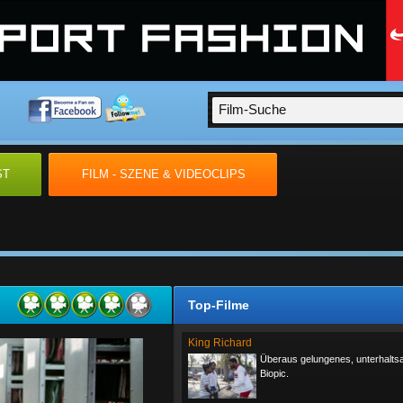
ST
FILM - SZENE & VIDEOCLIPS
Top-Filme
King Richard
Überaus gelungenes, unterhalt
Biopic.