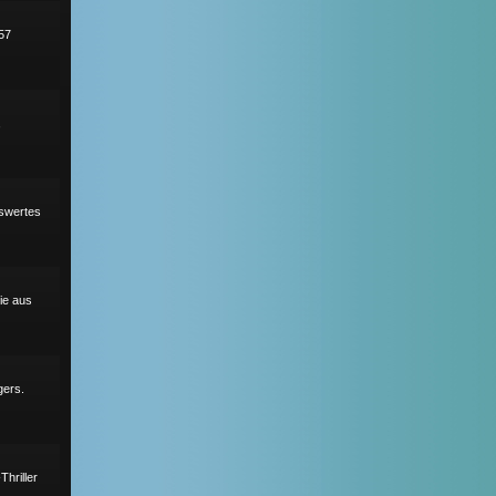
57
,
nswertes
ie aus
gers.
hriller