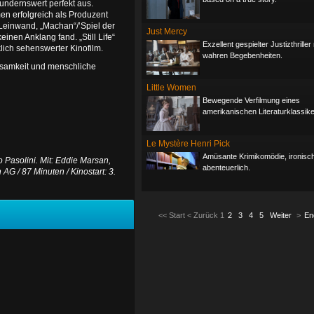
undernswert perfekt aus.
men erfolgreich als Produzent
e Leinwand, „Machan“/’Spiel der
Just Mercy
inen Anklang fand. „Still Life“
Exzellent gespielter Justizthrille
klich sehenswerter Kinofilm.
wahren Begebenheiten.
nsamkeit und menschliche
Little Women
Bewegende Verfilmung eines
amerikanischen Literaturklassike
Le Mystère Henri Pick
Amüsante Krimikomödie, ironisc
o Pasolini. Mit: Eddie Marsan,
abenteuerlich.
AG / 87 Minuten / Kinostart: 3.
<<
Start
<
Zurück
1
2
3
4
5
Weiter
>
En