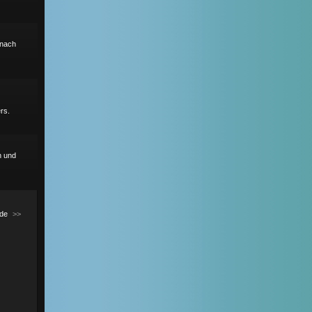
r nach
rs.
h und
de
>>