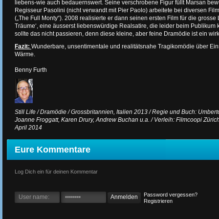
liebens-wie auch bedauernswert. Seine verschrobene Figur füllt Marsan bew
Regisseur Pasolini (nicht verwandt mit Pier Paolo) arbeitete bei diversen Fil
(„The Full Monty“). 2008 realisierte er dann seinen ersten Film für die gross
Träume‘, eine äusserst liebenswürdige Realsatire, die leider beim Publikum ke
sollte das nicht passieren, denn diese kleine, aber feine Dramödie ist ein wir
Fazit:
Wunderbare, unsentimentale und realitätsnahe Tragikomödie über Ei
Wärme.
Benny Furth
Still Life / Dramödie / Grossbritannien, Italien 2013 / Regie und Buch: Umbert
Joanne Froggatt, Karen Drury, Andrew Buchan u.a. / Verleih: Filmcoopi Zürich 
April 2014
Eure Kommentare
Log Dich ein für deinen Kommentar
Password vergessen?
Registrieren