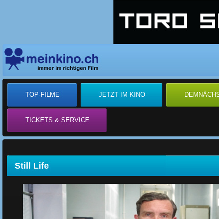
TOP-FILME
JETZT IM KINO
DEMNÄCH
TICKETS & SERVICE
Still Life