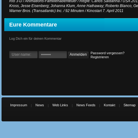
Rio 3-D / Animations-Familienabenteuer / Regie: Carlos Saldanha / USA 201
Kross, Jesse Eisenberg; Johanna Klum, Anne Hathaway; Roberto Blanco, Geor
Warner Bros. (Transatlantic) Inc. / 92 Minuten / Kinostart 7. April 2011
Eure Kommentare
Log Dich ein für deinen Kommentar
Password vergessen?
Registrieren
Impressum
News
Web Links
News Feeds
Kontakt
Sitemap