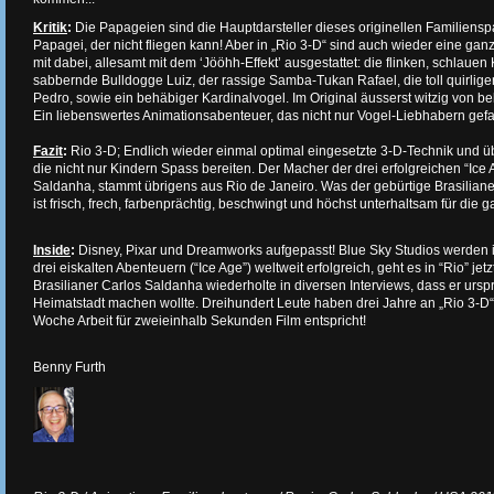
Kritik
:
Die Papageien sind die Hauptdarsteller dieses originellen Familiensp
Papagei, der nicht fliegen kann! Aber in „Rio 3-D“ sind auch wieder eine g
mit dabei, allesamt mit dem ‘Jööhh-Effekt’ ausgestattet: die flinken, schlauen 
sabbernde Bulldogge Luiz, der rassige Samba-Tukan Rafael, die toll quirli
Pedro, sowie ein behäbiger Kardinalvogel. Im Original äusserst witzig von be
Ein liebenswertes Animationsabenteuer, das nicht nur Vogel-Liebhabern gefall
Fazit
:
Rio 3-D; Endlich wieder einmal optimal eingesetzte 3-D-Technik und ü
die nicht nur Kindern Spass bereiten. Der Macher der drei erfolgreichen “Ice
Saldanha, stammt übrigens aus Rio de Janeiro. Was der gebürtige Brasilianer
ist frisch, frech, farbenprächtig, beschwingt und höchst unterhaltsam für die 
Inside
:
Disney, Pixar und Dreamworks aufgepasst! Blue Sky Studios werden
drei eiskalten Abenteuern (“Ice Age”) weltweit erfolgreich, geht es in “Rio” jet
Brasilianer Carlos Saldanha wiederholte in diversen Interviews, dass er ursp
Heimatstadt machen wollte. Dreihundert Leute haben drei Jahre an „Rio 3-D“ 
Woche Arbeit für zweieinhalb Sekunden Film entspricht!
Benny Furth