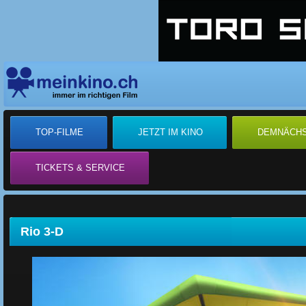
TOP-FILME
JETZT IM KINO
DEMNÄCH
TICKETS & SERVICE
Rio 3-D