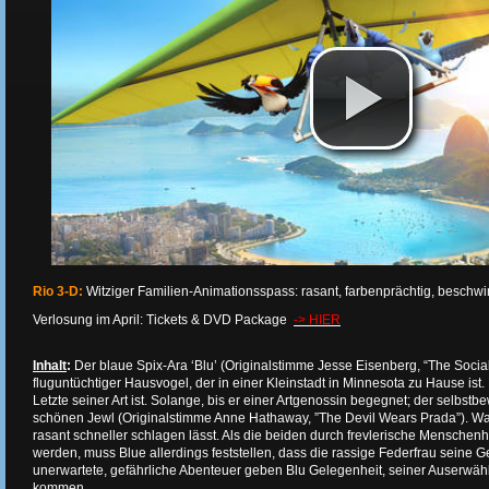
Rio 3-D:
Witziger Familien-Animationsspass: rasant, farbenprächtig, beschwi
Verlosung im April: Tickets & DVD Package
-> HIER
Inhalt
:
Der blaue Spix-Ara ‘Blu’ (Originalstimme Jesse Eisenberg, “The Social 
fluguntüchtiger Hausvogel, der in einer Kleinstadt in Minnesota zu Hause ist. 
Letzte seiner Art ist. Solange, bis er einer Artgenossin begegnet; der selbstb
schönen Jewl (Originalstimme Anne Hathaway, ”The Devil Wears Prada”). Wa
rasant schneller schlagen lässt. Als die beiden durch frevlerische Menschen
werden, muss Blue allerdings feststellen, dass die rassige Federfrau seine Ge
unerwartete, gefährliche Abenteuer geben Blu Gelegenheit, seiner Auserwäh
kommen...