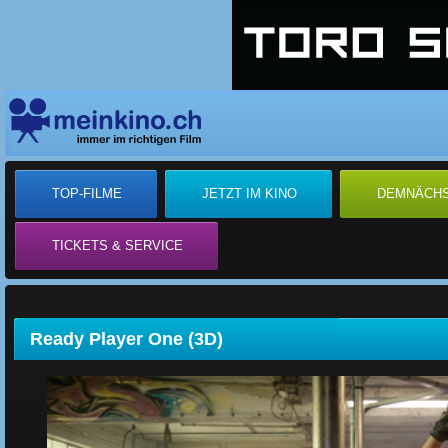
TOP-FILME
JETZT IM KINO
DEMNÄCH
TICKETS & SERVICE
Ready Player One (3D)