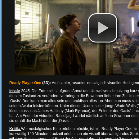
Ready Player One
(3D):
Amüsanter, rasanter, nostalgisch visueller Hochge
Inhalt:
2045: Die Erde steht aufgrund Armut und Umweltverschmutzung kurz v
diesem Zustand zu verändern verbringen die Bewohner lieber ihre Zeit in der
‚Oasis'. Dort kann man alles sein und praktisch alles tun. Aber man muss sic
seinen Avatar leisten können. Unter diesen Usern ist der junge Wade Watts (T
lösen muss, das James Halliday (Mark Rylance), der Erfinder der ‚Oasis', na
hat. Am Ende der virtuellen Rätseljagd wartet nämlich auf den Gewinner ein
sie erhält die Macht über die ‚Oasis‘….
Kritik:
Wer nostalgisches Kino erleben möchte, ist mit ‚Ready Player One‘ im
kurzweilig 140 Minuten-Laufzeit erlebt man ein visuell überwältigendes Spekt
witzigen Anspielungen auf Filme der Achtzigerjahre. U.a. werden Szenen aus 