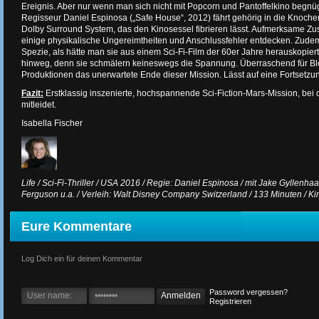
Ereignis. Aber nur wenn man sich nicht mit Popcorn und Pantoffelkino begnüg
Regisseur Daniel Espinosa („Safe House“, 2012) fährt gehörig in die Knoc
Dolby Surround System, das den Kinosessel fibrieren lässt. Aufmerksame Zu
einige physikalische Ungereimtheiten und Anschlussfehler entdecken. Zudem 
Spezie, als hätte man sie aus einem Sci-Fi-Film der 60er Jahre herauskopier
hinweg, denn sie schmälern keineswegs die Spannung. Überraschend für Bl
Produktionen das unerwartete Ende dieser Mission. Lässt auf eine Fortsetzung
Fazit:
Erstklassig inszenierte, hochspannende Sci-Fiction-Mars-Mission, bei de
mitleidet.
Isabella Fischer
Life / Sci-Fi-Thriller / USA 2016 / Regie: Daniel Espinosa / mit Jake Gyllen
Ferguson u.a. / Verleih: Walt Disney Company Switzerland / 133 Minuten / Ki
Eure Kommentare
Log Dich ein für deinen Kommentar
Password vergessen?
Registrieren