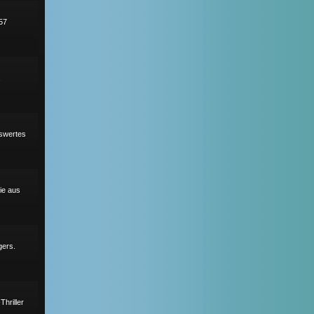
57
,
nswertes
ie aus
gers.
hriller