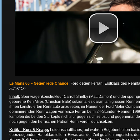
Le Mans 66 – Gegen jede Chance:
Ford gegen Ferrari. Erstklassiges Renn
Filmkritik)
Inhalt:
Sportwagenkonstrukteur Carroll Shelby (Matt Damon) und der sperrig
geborene Ken Miles (Christian Bale) setzen alles daran, am grossen Rennen
ihnen konstruierten Rennauto anzutreten, im Namen der Ford Motor Company
dominierenden Rennwagen von Enzo Ferrari beim 24-Stunden-Rennen 1966 
kämpfen die beiden Sturköpfe nicht nur gegen sich selbst und gegeneinand
noch gegen den herrischen Patron Henri Ford II durchsetzen.
Kritik – Kurz & Knapp:
Leidenschaftliches, auf wahren Begebenheiten basi
überzeugenden Hauptdarstellern. Etwas aus der Zeit gefallen angesichts de
Menge Boliden mit qualmenden Reifen und dröhnenden Motoren, in spektak