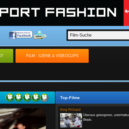
ST
FILM - SZENE & VIDEOCLIPS
Top-Filme
King Richard
Überaus gelungenes, unterhalt
Biopic.