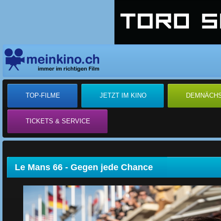
TOP-FILME
JETZT IM KINO
DEMNÄCH
TICKETS & SERVICE
Le Mans 66 - Gegen jede Chance