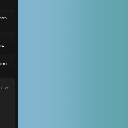
r nach
rs.
h und
de
>>