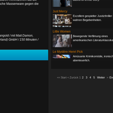
anische Massenware gegen die
Just Mercy
Exzellent gespielter Justizthrille
wahren Begebenheiten.
Little Women
ngold / mit Matt Damon,
Bewegende Verfilmung eines
erland) GmbH / 150 Minuten /
amerikanischen Literaturklassike
Le Mystère Henri Pick
Amüsante Krimikomödie, ironisc
abenteuerlich.
<<
Start
<
Zurück
1
2
3
4
5
Weiter
>
En