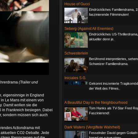
House of Gucci
Eindrückliches Familiendrama, 1
faszinierende Filmminuten!
Seberg (Against All Enemies)
Eindrückliches US-Thrillerdrama
aktueller denn je.
Schwesterlein
Berührend interpretiertes, sehe
Schweizer Familiendrama.
Iniciales S.G.
fahrerdrama
(Trailer und
Gekonnt inszenierte Tragikomöd
der Welt des Filmes.
e, eigensinnige in England
 in Le Mans mit einem von
A Beautiful Day in the Neighbourhood
. Damit wollen sie die
Tom Hanks als TV-Star Fred Ro
in Frankreich besiegen. Dabei
Faszinierend!
er, sondern müssen sich auch
Dark Waters (Vergiftete Wahrheit)
erendes Actiondrama mit
r aktuellen CO2-Debatte. Jede
Fesselnder David gegen Goliath-T
ulären Rennszenen auf die
based on a true story.