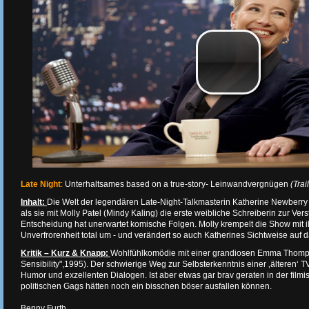
Late Night
:
Unterhaltsames based on a true-story- Leinwandvergnügen
(Trai
Inhalt:
Die Welt der legendären Late-Night-Talkmasterin Katherine Newberr
als sie mit Molly Patel (Mindy Kaling) die erste weibliche Schreiberin zur Vers
Entscheidung hat unerwartet komische Folgen. Molly krempelt die Show mit i
Unverfrorenheit total um - und verändert so auch Katherines Sichtweise auf d
Kritik – Kurz & Knapp:
Wohlfühlkomödie mit
einer grandiosen Emma Thomp
Sensibility",1995). Der schwierige Weg zur Selbsterkenntnis einer ‚älteren‘ T
Humor und exzellenten Dialogen. Ist aber etwas gar brav geraten in der fil
politischen Gags hätten noch ein bisschen böser ausfallen können.
Benny Furth