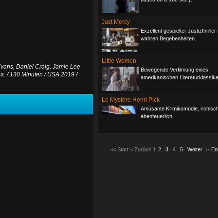
Just Mercy
Exzellent gespielter Justizthrille
wahren Begebenheiten.
Little Women
Evans, Daniel Craig, Jamie Lee
Bewegende Verfilmung eines
a. / 130 Minuten / USA 2019 /
amerikanischen Literaturklassike
Le Mystère Henri Pick
Amüsante Krimikomödie, ironisc
abenteuerlich.
<<
Start
<
Zurück
1
2
3
4
5
Weiter
>
En