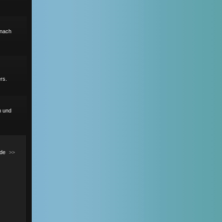
r nach
rs.
h und
de
>>