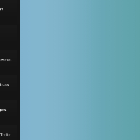
57
,
nswertes
ie aus
gers.
hriller