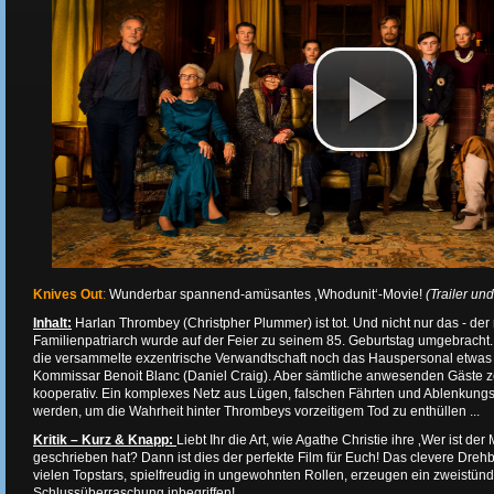
Knives Out
:
Wunderbar spannend-amüsantes ‚Whodunit‘-Movie!
(Trailer und
Inhalt:
Harlan Thrombey (Christpher Plummer) ist tot. Und nicht nur das - de
Familienpatriarch wurde auf der Feier zu seinem 85. Geburtstag umgebracht.
die versammelte exzentrische Verwandtschaft noch das Hauspersonal etwas 
Kommissar Benoit Blanc (Daniel Craig). Aber sämtliche anwesenden Gäste ze
kooperativ. Ein komplexes Netz aus Lügen, falschen Fährten und Ablenku
werden, um die Wahrheit hinter Thrombeys vorzeitigem Tod zu enthüllen ...
Kritik – Kurz & Knapp:
Liebt Ihr die Art, wie Agathe Christie ihre ‚Wer ist d
geschrieben hat? Dann ist dies der perfekte Film für Euch! Das clevere Dreh
vielen Topstars, spielfreudig in ungewohnten Rollen, erzeugen ein zweistü
Schlussüberraschung inbegriffen!