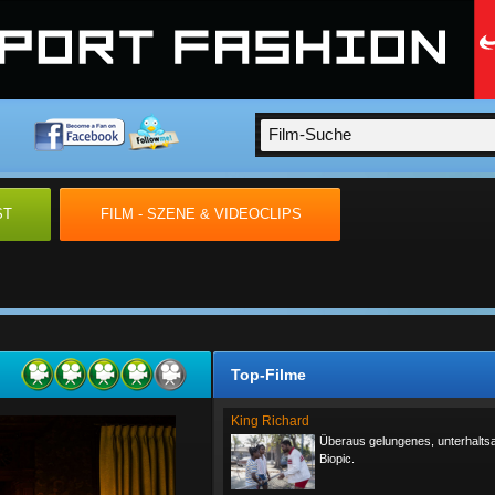
ST
FILM - SZENE & VIDEOCLIPS
Top-Filme
King Richard
Überaus gelungenes, unterhalt
Biopic.