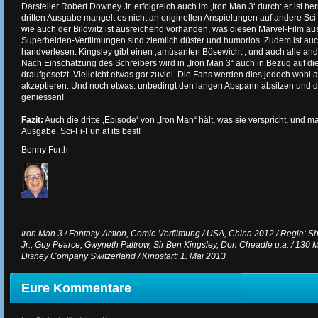
Darsteller Robert Downey Jr. erfolgreich auch im ‚Iron Man 3‘ durch: er ist herr
dritten Ausgabe mangelt es nicht an originellen Anspielungen auf andere Sci
wie auch der Bildwitz ist ausreichend vorhanden, was diesen Marvel-Film au
Superhelden-Verfilmungen sind ziemlich düster und humorlos. Zudem ist auc
handverlesen: Kingsley gibt einen ‚amüsanten Bösewicht‘, und auch alle ande
Nach Einschätzung des Schreibers wird in „Iron Man 3“ auch in Bezug auf die
draufgesetzt. Vielleicht etwas gar zuviel. Die Fans werden dies jedoch wohl
akzeptieren. Und noch etwas: unbedingt den langen Abspann absitzen und da
geniessen!
Fazit:
Auch die dritte ‚Episode‘ von „Iron Man“ hält, was sie verspricht, und ma
Ausgabe. Sci-Fi-Fun at its best!
Benny Furth
Iron Man 3 / Fantasy-Action, Comic-Verfilmung / USA, China 2012 / Regie: S
Jr., Guy Pearce, Gwyneth Paltrow, Sir Ben Kingsley, Don Cheadle u.a. / 130 M
Disney Company Switzerland / Kinostart: 1. Mai 2013
Eure Kommentare