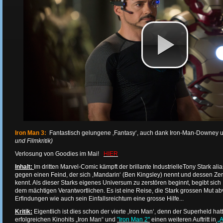
Iron Man 3:
Fantastisch gelungene ‚Fantasy‘, auch dank Iron-Man-Downey 
und Filmkritik)
Verlosung von Goodies im Mai!
HIER
Inhalt:
Im dritten Marvel-Comic kämpft der brillante IndustrielleTony Stark al
gegen einen Feind, der sich ‚Mandarin‘ (Ben Kingsley) nennt und dessen Z
kennt. Als dieser Starks eigenes Universum zu zerstören beginnt, begibt sic
dem mächtigen Verantwortlichen. Es ist eine Reise, die Stark grossen Mut ab
Erfindungen wie auch sein Einfallsreichtum eine grosse Hilfe...
Kritik:
Eigentlich ist dies schon der vierte ‚Iron Man‘, denn der Superheld hat
erfolgreichen Kinohits „Iron Man“ und
"Iron Man 2"
einen weiteren Auftritt in
„A