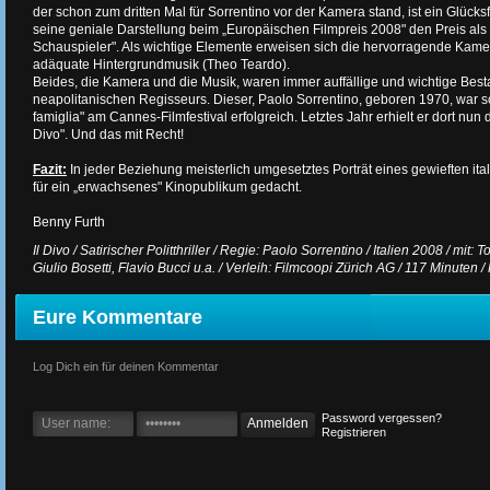
der schon zum dritten Mal für Sorrentino vor der Kamera stand, ist ein Glücksfa
seine geniale Darstellung beim „Europäischen Filmpreis 2008" den Preis als
Schauspieler". Als wichtige Elemente erweisen sich die hervorragende Kamer
adäquate Hintergrundmusik (Theo Teardo).
Beides, die Kamera und die Musik, waren immer auffällige und wichtige Best
neapolitanischen Regisseurs. Dieser, Paolo Sorrentino, geboren 1970, war s
famiglia" am Cannes-Filmfestival erfolgreich. Letztes Jahr erhielt er dort nun 
Divo". Und das mit Recht!
Fazit:
In jeder Beziehung meisterlich umgesetztes Porträt eines gewieften ital
für ein „erwachsenes" Kinopublikum gedacht.
Benny Furth
Il Divo / Satirischer Politthriller / Regie: Paolo Sorrentino / Italien 2008 / mit:
Giulio Bosetti, Flavio Bucci u.a. / Verleih: Filmcoopi Zürich AG / 117 Minuten /
Eure Kommentare
Log Dich ein für deinen Kommentar
Password vergessen?
Registrieren