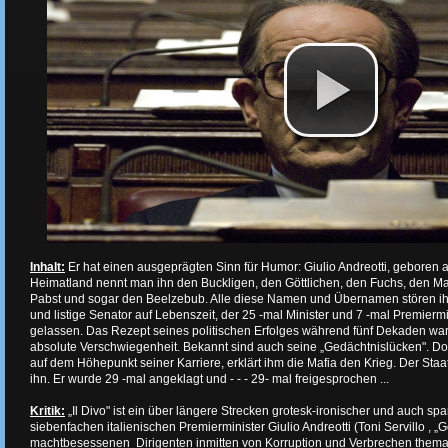
Inhalt:
Er hat einen ausgeprägten Sinn für Humor: Giulio Andreotti, geboren
Heimatland nennt man ihn den Buckligen, den Göttlichen, den Fuchs, den 
Pabst und sogar den Beelzebub. Alle diese Namen und Übernamen stören ih
und listige Senator auf Lebenszeit, der 25 -mal Minister und 7 -mal Premiermini
gelassen. Das Rezept seines politischen Erfolges während fünf Dekaden war 
absolute Verschwiegenheit. Bekannt sind auch seine „Gedächtnislücken". D
auf dem Höhepunkt seiner Karriere, erklärt ihm die Mafia den Krieg. Der Staa
ihn. Er wurde 29 -mal angeklagt und - - - 29- mal freigesprochen ...
Kritik:
„Il Divo" ist ein über längere Strecken grotesk-ironischer und auch sp
siebenfachen italienischen Premierminister Giulio Andreotti (Toni Servillo , „
machtbesessenen Dirigenten inmitten von Korruption und Verbrechen thematis