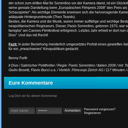
der schon zum dritten Mal für Sorrentino vor der Kamera stand, ist ein Glücksfa
seine geniale Darstellung beim „Europäischen Filmpreis 2008" den Preis als
Schauspieler". Als wichtige Elemente erweisen sich die hervorragende Kamer
adäquate Hintergrundmusik (Theo Teardo).
Beides, die Kamera und die Musik, waren immer auffällige und wichtige Best
neapolitanischen Regisseurs. Dieser, Paolo Sorrentino, geboren 1970, war s
famiglia" am Cannes-Filmfestival erfolgreich. Letztes Jahr erhielt er dort nun 
Divo". Und das mit Recht!
Fazit:
In jeder Beziehung meisterlich umgesetztes Porträt eines gewieften ital
für ein „erwachsenes" Kinopublikum gedacht.
Benny Furth
Il Divo / Satirischer Politthriller / Regie: Paolo Sorrentino / Italien 2008 / mit:
Giulio Bosetti, Flavio Bucci u.a. / Verleih: Filmcoopi Zürich AG / 117 Minuten /
Eure Kommentare
Log Dich ein für deinen Kommentar
Password vergessen?
Registrieren