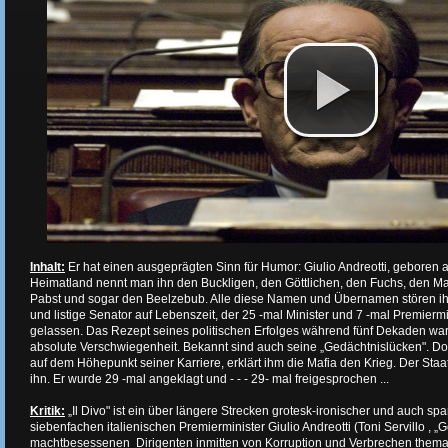
Inhalt:
Er hat einen ausgeprägten Sinn für Humor: Giulio Andreotti, geboren
Heimatland nennt man ihn den Buckligen, den Göttlichen, den Fuchs, den 
Pabst und sogar den Beelzebub. Alle diese Namen und Übernamen stören ih
und listige Senator auf Lebenszeit, der 25 -mal Minister und 7 -mal Premiermini
gelassen. Das Rezept seines politischen Erfolges während fünf Dekaden war 
absolute Verschwiegenheit. Bekannt sind auch seine „Gedächtnislücken". D
auf dem Höhepunkt seiner Karriere, erklärt ihm die Mafia den Krieg. Der Staa
ihn. Er wurde 29 -mal angeklagt und - - - 29- mal freigesprochen ...
Kritik:
„Il Divo" ist ein über längere Strecken grotesk-ironischer und auch sp
siebenfachen italienischen Premierminister Giulio Andreotti (Toni Servillo , „
machtbesessenen Dirigenten inmitten von Korruption und Verbrechen thematis