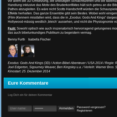
vor allem die 3D-Umsetzung, die unblutigen Schlachtszenen und die fabelhaf
Handlung inklusive das Motiv des Bruderkonfliktes hält sich getreu an die Bib
Pathos abzugleiten. Es wäre nicht Scotts Handschrift würden die Schauspieler
Effekte herhalten. Das ganze Ensemble gibt sein Bestes. Wobei wohl einigen s
(Film-)Kennern missfallen wird, dass die in „Exodus: Gods And Kings“ dargest
Hollywood-mässig westlich ‚bleich‘ aussehen, und nicht die Physiognomie 
Fazit:
Sowohl optisch wie auch inszenatorisch hervorragend gelungenes mo
das auch bibelunkundiges Publikum zu begeistern vermag.
Benny Furth Isabella Fischer
Exodus: Gods And Kings (3D) / Action-Bibel-Abenteuer / USA 2014 / Regie: Rid
Joel Edgerton, Sigourney Weaver, Ben Kingsley u.a. / Verleih: Warner Bros. S
Kinostart: 25. Dezember 2014
Eure Kommentare
Log Dich ein für deinen Kommentar
Password vergessen?
Registrieren