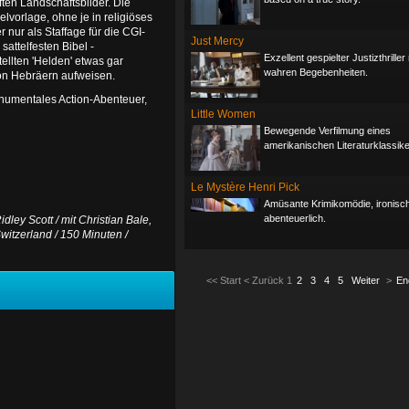
ten Landschaftsbilder. Die
elvorlage, ohne je in religiöses
 nur als Staffage für die CGI-
Just Mercy
attelfesten Bibel -
Exzellent gespielter Justizthrille
ellten 'Helden' etwas gar
wahren Begebenheiten.
von Hebräern aufweisen.
numentales Action-Abenteuer,
Little Women
Bewegende Verfilmung eines
amerikanischen Literaturklassike
Le Mystère Henri Pick
Amüsante Krimikomödie, ironisc
abenteuerlich.
ley Scott / mit Christian Bale,
witzerland / 150 Minuten /
<<
Start
<
Zurück
1
2
3
4
5
Weiter
>
En