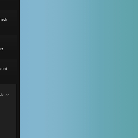
r nach
rs.
h und
de
>>