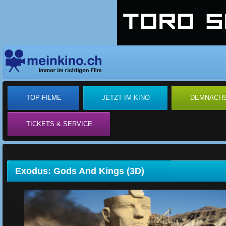
TOP-FILME
JETZT IM KINO
DEMNÄCH
TICKETS & SERVICE
Exodus: Gods And Kings (3D)