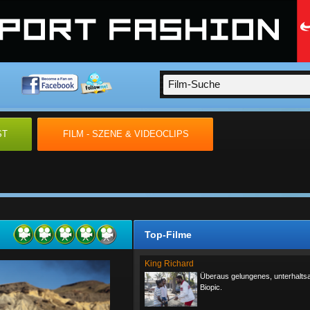
ST
FILM - SZENE & VIDEOCLIPS
Top-Filme
King Richard
Überaus gelungenes, unterhalt
Biopic.