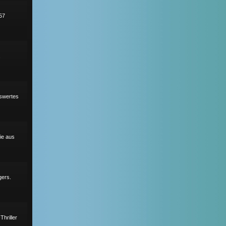
57
,
nswertes
ie aus
gers.
hriller