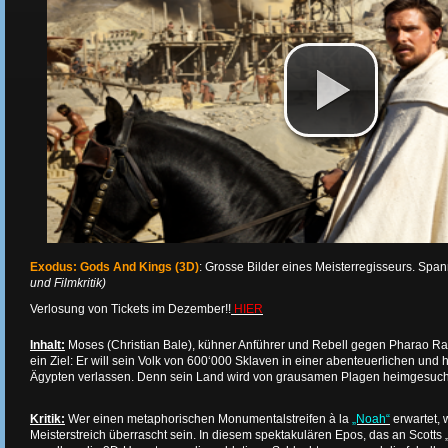
Exodus: Gods And Kings (3D)
: Grosse Bilder eines Meisterregisseurs. Spa
und Filmkritik)
Verlosung von Tickets im Dezember!!
HIER
Inhalt:
Moses (Christian Bale), kühner Anführer und Rebell gegen Pharao Ra
ein Ziel: Er will sein Volk von 600‘000 Sklaven in einer abenteuerlichen und 
Ägypten verlassen. Denn sein Land wird von grausamen Plagen heimgesucht
Kritik:
Wer einen metaphorischen Monumentalstreifen à la
„Noah“
erwartet, 
Meisterstreich überrascht sein. In diesem spektakulären Epos, das an Scotts „