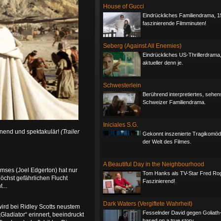
House of Gucci
Eindrückliches Familiendrama, 1
faszinierende Filmminuten!
Seberg (Against All Enemies)
Eindrückliches US-Thrillerdrama
aktueller denn je.
Schwesterlein
Berührend interpretiertes, sehe
Schweizer Familiendrama.
Iniciales S.G.
nnend und spektakulär!
(Trailer
Gekonnt inszenierte Tragikomöd
der Welt des Filmes.
A Beautiful Day in the Neighbourhood
mses (Joel Edgerton) hat nur
Tom Hanks als TV-Star Fred Ro
höchst gefährlichen Flucht
Faszinierend!
...
Dark Waters (Vergiftete Wahrheit)
wird bei Ridley Scotts neustem
Fesselnder David gegen Goliath-T
Gladiator“ erinnert, beeindruckt
based on a true story.