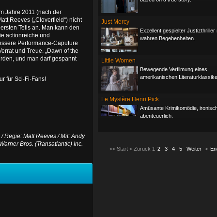
m Jahre 2011 (nach der
att Reeves („Cloverfield“) nicht
Just Mercy
 ersten Teils an. Man kann den
Exzellent gespielter Justizthrille
ie actionreiche und
wahren Begebenheiten.
 bessere Performance-Caputure
errat und Treue. „Dawn of the
werden, und man darf gespannt
Little Women
Bewegende Verfilmung eines
amerikanischen Literaturklassike
r für Sci-Fi-Fans!
Le Mystère Henri Pick
Amüsante Krimikomödie, ironisc
abenteuerlich.
 / Regie: Matt Reeves / Mit: Andy
Warner Bros. (Transatlantic) Inc.
<<
Start
<
Zurück
1
2
3
4
5
Weiter
>
En