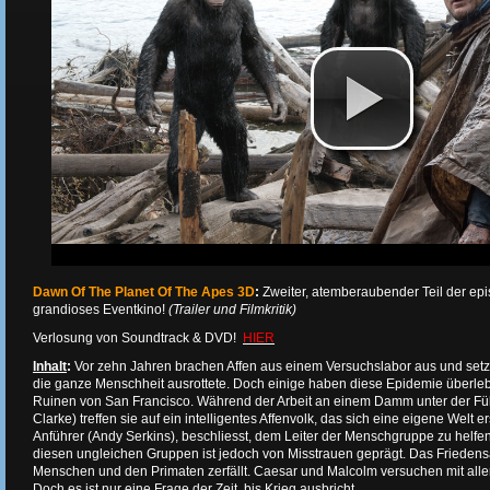
Dawn Of The Planet Of The Apes 3D
:
Zweiter, atemberaubender Teil der epi
grandioses Eventkino!
(Trailer und Filmkritik)
Verlosung von Soundtrack & DVD!
HIER
Inhalt
:
Vor zehn Jahren brachen Affen aus einem Versuchslabor aus und setzten
die ganze Menschheit ausrottete. Doch einige haben diese Epidemie überle
Ruinen von San Francisco. Während der Arbeit an einem Damm unter der F
Clarke) treffen sie auf ein intelligentes Affenvolk, das sich eine eigene Welt e
Anführer (Andy Serkins), beschliesst, dem Leiter der Menschgruppe zu helf
diesen ungleichen Gruppen ist jedoch von Misstrauen geprägt. Das Fried
Menschen und den Primaten zerfällt. Caesar und Malcolm versuchen mit allen 
Doch es ist nur eine Frage der Zeit, bis Krieg ausbricht...