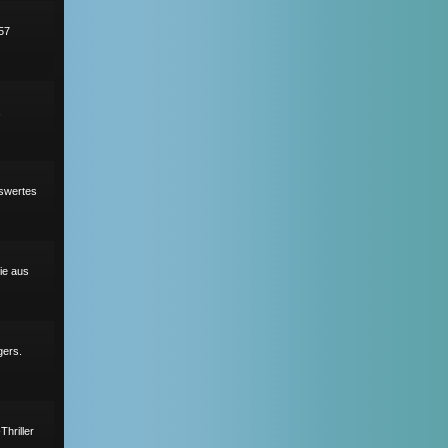
57
,
nswertes
ie aus
gers.
hriller