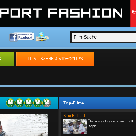
ST
FILM - SZENE & VIDEOCLIPS
Top-Filme
King Richard
Überaus gelungenes, unterhalt
Biopic.