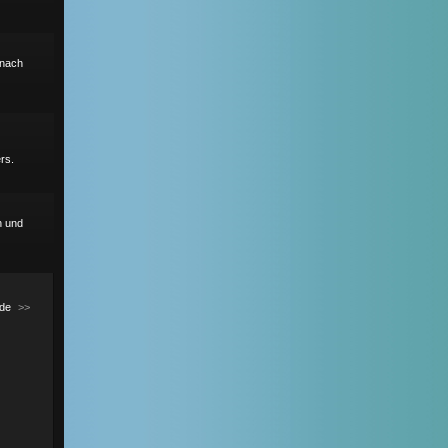
r nach
rs.
h und
de
>>