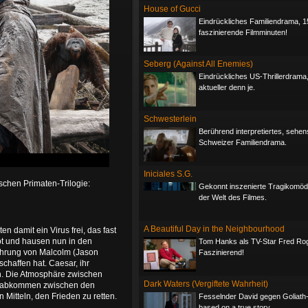
House of Gucci
Eindrückliches Familiendrama, 1
faszinierende Filmminuten!
Seberg (Against All Enemies)
Eindrückliches US-Thrillerdrama
aktueller denn je.
Schwesterlein
Berührend interpretiertes, sehe
Schweizer Familiendrama.
Iniciales S.G.
schen Primaten-Trilogie:
Gekonnt inszenierte Tragikomöd
der Welt des Filmes.
A Beautiful Day in the Neighbourhood
 damit ein Virus frei, das fast
bt und hausen nun in den
Tom Hanks als TV-Star Fred Ro
ührung von Malcolm (Jason
Faszinierend!
rschaffen hat. Caesar, ihr
en. Die Atmosphäre zwischen
Dark Waters (Vergiftete Wahrheit)
ensabkommen zwischen den
Mitteln, den Frieden zu retten.
Fesselnder David gegen Goliath-T
based on a true story.