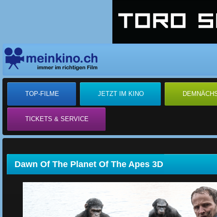
TOP-FILME
JETZT IM KINO
DEMNÄCH
TICKETS & SERVICE
Dawn Of The Planet Of The Apes 3D