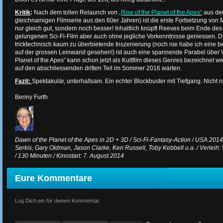
Kritik
:
Nach dem tollen Relaunch von
„Rise of the Planet of the Apes“
aus de
gleichnamigen Filmserie aus den 60er Jahren) ist die erste Fortsetzung von M
nur gleich gut, sondern noch besser! Inhaltlich knüpft Reeves beim Ende des
gelungenen Sci-Fi-Film aber auch ohne jegliche Vorkenntnisse geniessen. D
tricktechnisch kaum zu überbietende Inszenierung (noch nie habe ich eine
auf der grossen Leinwand gesehen!) ist auch eine spannende Parabel über V
Planet of the Apes“ kann schon jetzt als Kultfilm dieses Genres bezeichnet 
auf den abschliessenden dritten Teil im Sommer 2016 warten.
Fazit:
Spektakulär, unterhaltsam. Ein echter Blockbuster mit Tiefgang. Nicht nu
Benny Furth
Dawn of the Planet of the Apes in 2D + 3D / Sci-Fi-Fantasy-Action / USA 2014
Serkis, Gary Oldman, Jason Clarke, Keri Russell, Toby Kebbell u.a. / Verleih: 
/ 130 Minuten / Kinostart: 7. August 2014
Eure Kommentare
Log Dich ein für deinen Kommentar