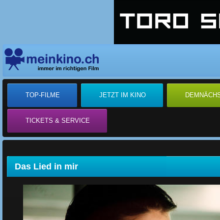
TOP-FILME
JETZT IM KINO
DEMNÄCH
TICKETS & SERVICE
Das Lied in mir