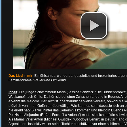
Das Lied in mir
: Einfühlsames, wunderbar gespieltes und inszeniertes argen
Familiendrama
(Trailer und Filmkritik)
Inhalt
:
Die junge Schwimmerin Maria (Jessica Schwarz, “Die Buddenbrooks”)
Wettkampf nach Chile. Da hört sie bei einer Zwischenlandung in Buenos Aire
erkennt die Melodie. Der Text ist ihr erstaunlicherweise vertraut, obwohl sie 
plötzlich von ihren Gefühlen überwältigt. Wie kann es sein, dass sie sich an 
nie erlebt hat? Sie will hinter das Geheimnis kommen und bleibt in Buenos Air
Polizisten Alejandro (Rafael Ferro, “La Antena”) macht sie sich auf die schw
Als Marias Vater Anton (Michael Gwisdek, “Goodbye Lenin”) in Deutschland dav
Argentinien. Instinktiv will er seine Tochter beschützen vor einer schlimmen 