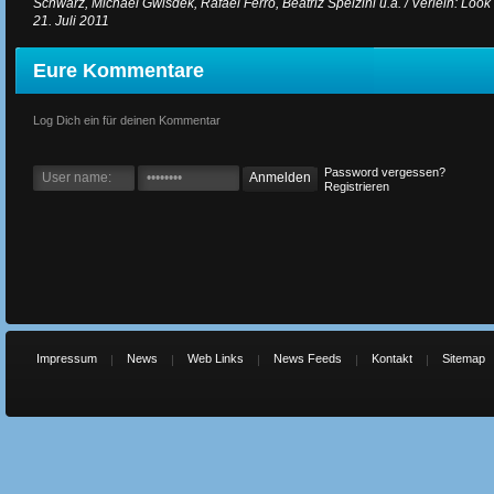
Schwarz, Michael Gwisdek, Rafael Ferro, Beatriz Spelzini u.a. / Verleih: Look 
21. Juli 2011
Eure Kommentare
Log Dich ein für deinen Kommentar
Password vergessen?
Registrieren
Impressum
News
Web Links
News Feeds
Kontakt
Sitemap