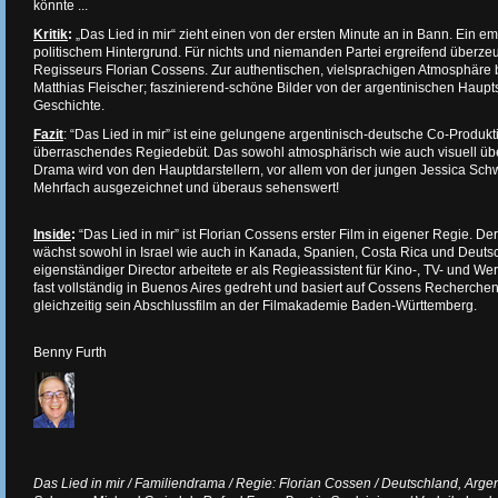
könnte ...
Kritik
:
„Das Lied in mir“ zieht einen von der ersten Minute an in Bann. Ein e
politischem Hintergrund. Für nichts und niemanden Partei ergreifend überz
Regisseurs Florian Cossens. Zur authentischen, vielsprachigen Atmosphär
Matthias Fleischer; faszinierend-schöne Bilder von der argentinischen Haupts
Geschichte.
Fazit
: “Das Lied in mir” ist eine gelungene argentinisch-deutsche Co-Produkt
überraschendes Regiedebüt. Das sowohl atmosphärisch wie auch visuell üb
Drama wird von den Hauptdarstellern, vor allem von der jungen Jessica Schwa
Mehrfach ausgezeichnet und überaus sehenswert!
Inside
:
“Das Lied in mir” ist Florian Cossens erster Film in eigener Regie. De
wächst sowohl in Israel wie auch in Kanada, Spanien, Costa Rica und Deutsc
eigenständiger Director arbeitete er als Regieassistent für Kino-, TV- und We
fast vollständig in Buenos Aires gedreht und basiert auf Cossens Recherchen v
gleichzeitig sein Abschlussfilm an der Filmakademie Baden-Württemberg.
Benny Furth
Das Lied in mir / Familiendrama / Regie: Florian Cossen / Deutschland, Argen