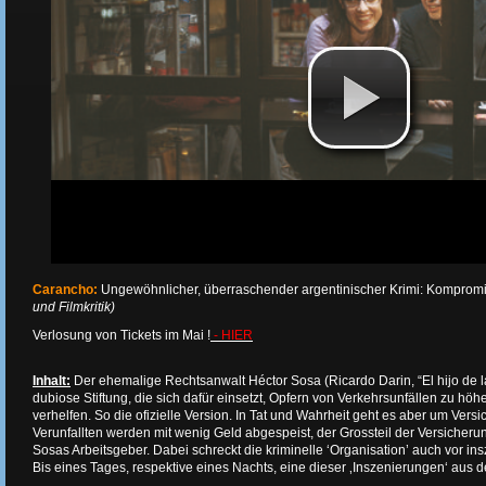
Carancho:
Ungewöhnlicher, überraschender argentinischer Krimi: Kompromi
und Filmkritik)
Verlosung von Tickets im Mai !
- HIER
Inhalt
:
Der ehemalige Rechtsanwalt Héctor Sosa (Ricardo Darin, “El hijo de la 
dubiose Stiftung, die sich dafür einsetzt, Opfern von Verkehrsunfällen zu h
verhelfen. So die ofizielle Version. In Tat und Wahrheit geht es aber um Vers
Verunfallten werden mit wenig Geld abgespeist, der Grossteil der Versiche
Sosas Arbeitsgeber. Dabei schreckt die kriminelle ‘Organisation’ auch vor ins
Bis eines Tages, respektive eines Nachts, eine dieser ‚Inszenierungen‘ aus de