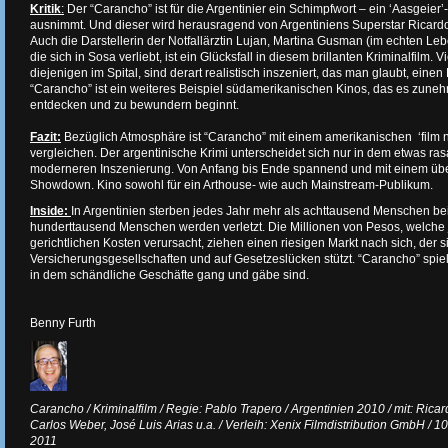
Kritik
:
Der “Carancho” ist für die Argentinier ein Schimpfwort – ein ‘Aasgeier’
ausnimmt. Und dieser wird herausragend von Argentiniens Superstar Ricardo 
Auch die Darstellerin der Notfallärztin Lujan, Martina Gusman (im echten Le
die sich in Sosa verliebt, ist ein Glücksfall in diesem brillanten Kriminalfilm.
diejenigen im Spital, sind derart realistisch inszeniert, das man glaubt, ein
“Carancho” ist ein weiteres Beispiel südamerikanischen Kinos, das es zune
entdecken und zu bewundern beginnt.
Fazit:
Bezüglich Atmosphäre ist “Carancho” mit einem amerikanischen ‘film n
vergleichen. Der argentinische Krimi unterscheidet sich nur in dem etwas ras
moderneren Inszenierung. Von Anfang bis Ende spannend und mit einem üb
Showdown. Kino sowohl für ein Arthouse- wie auch Mainstream-Publikum.
Inside:
In Argentinien sterben jedes Jahr mehr als achttausend Menschen bei
hunderttausend Menschen werden verletzt. Die Millionen von Pesos, welche 
gerichtlichen Kosten verursacht, ziehen einen riesigen Markt nach sich, der
Versicherungsgesellschaften und auf Gesetzeslücken stützt. “Carancho” spie
in dem schändliche Geschäfte gang und gäbe sind.
Benny Furth
Carancho / Kriminalfilm / Regie: Pablo Trapero / Argentinien 2010 / mit: Ric
Carlos Weber, José Luis Arias u.a. / Verleih: Xenix Filmdistribution GmbH / 10
2011