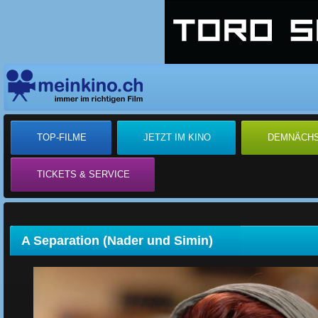
TOP-FILME
JETZT IM KINO
DEMNÄCH
TICKETS & SERVICE
A Separation (Nader und Simin)