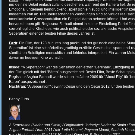
ins kleinste Detail einfach zufällig geschehen, während die Kamera lief. So re
Emotional ungemein beindruckend, spielt sich ein subtil und intelligent insz
modernen Iran ab. Die überraschenden Wendungen sind so virtuos realisiert
amerikanische Grossproduktion ein Beispiel daran nehmen könnte. Und was 
hervorzuheben gilt: Regisseur Farhadi nimmt in keiner Einstellung Partei für 
sowohl jegliche Klischees, wie auch politische oder sozialkritische Anspielun
Seperation” einer der besten Filme dieses Jahres ist.
Fazit
: Ein Film, der 123 Minuten lang packt und der gut noch eine halbe Stu
Seperation” ist eine schnörkellos gradlinig erzählte Geschichte, spannend-real
sämtlichen Beteiligten menschlich und fehlerlos interpretiert. Ein wahrer Mei
davon im heutigen Kino wünscht.
Inside
:
“A Seperation” war die Sensation der letzten ‘Berlinale’. Einzigartig i
der Film gleich mit drei ‘Bären’ ausgezeichnet: Bester Film, Beste Schauspie
Regisseur Asghar Farhadi wurde schon im Jahre 2009 für “About Elly” für ‘be
Bären’ ausgezeichnet .
Nachtrag:
"A Separation" gewinnt César und den Oscar 2012 für den besten
Benny Furth
A Seperation (Nader und Simin) / Originaltitel: Jodaeiye Nader az Simin / Fa
Asghar Farhadi / Iran 2011 / mit: Leila Hatami, Peyman Moadi, Shahab Hosse
u.a. / Verleih: trigon-film / 123 Minuten / Kinostart: 8. September 2011