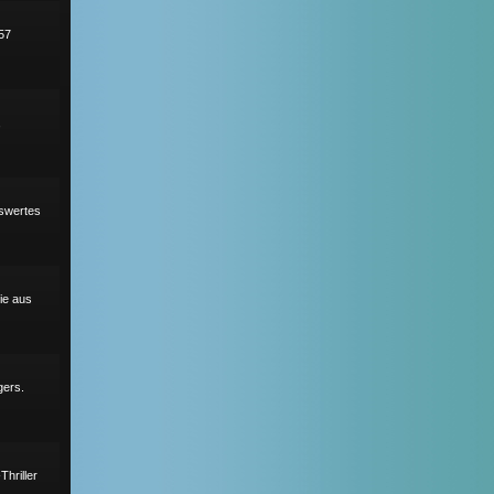
57
,
nswertes
ie aus
gers.
hriller