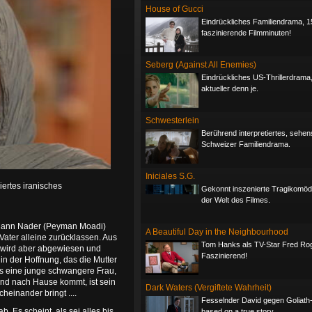
House of Gucci
Eindrückliches Familiendrama, 1
faszinierende Filmminuten!
Seberg (Against All Enemies)
Eindrückliches US-Thrillerdrama
aktueller denn je.
Schwesterlein
Berührend interpretiertes, sehe
Schweizer Familiendrama.
Iniciales S.G.
iertes iranisches
Gekonnt inszenierte Tragikomöd
der Welt des Filmes.
r Mann Nader (Peyman Moadi)
A Beautiful Day in the Neighbourhood
 Vater alleine zurücklassen. Aus
Tom Hanks als TV-Star Fred Ro
e wird aber abgewiesen und
Faszinierend!
 in der Hoffnung, das die Mutter
s eine junge schwangere Frau,
nd nach Hause kommt, ist sein
Dark Waters (Vergiftete Wahrheit)
einander bringt ....
Fesselnder David gegen Goliath-T
. Es scheint, als sei alles bis
based on a true story.