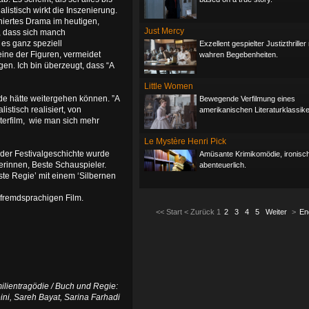
alistisch wirkt die Inszenierung.
eniertes Drama im heutigen,
Just Mercy
, dass sich manch
es ganz speziell
Exzellent gespielter Justizthrille
eine der Figuren, vermeidet
wahren Begebenheiten.
gen. Ich bin überzeugt, dass “A
Little Women
nde hätte weitergehen können. ”A
Bewegende Verfilmung eines
istisch realisiert, von
amerikanischen Literaturklassike
sterfilm, wie man sich mehr
Le Mystère Henri Pick
n der Festivalgeschichte wurde
Amüsante Krimikomödie, ironisc
lerinnen, Beste Schauspieler.
abenteuerlich.
ste Regie’ mit einem ‘Silbernen
 fremdsprachigen Film.
<<
Start
<
Zurück
1
2
3
4
5
Weiter
>
En
milientragödie / Buch und Regie:
ini, Sareh Bayat, Sarina Farhadi