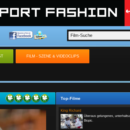
ST
FILM - SZENE & VIDEOCLIPS
Top-Filme
King Richard
Überaus gelungenes, unterhalt
Biopic.