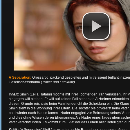
A Separation:
Grossartig, packend gespieltes und mitreissend brillant inszen
Gesellschaftsdrama
(Trailer und Filmkritik)
Inhalt
:
Simin (Leila Hatami) möchte mit ihrer Tochter den Iran verlassen. Ih
hingegen will bleiben. Er will auf keinen Fall seinen an Alzheimer erkrankten
diesem Grunde reicht sie beim Familiengericht die Scheidung ein. Die Klag
Simin zieht in die Wohnung ihrer Eltern. Die Tochter bleibt vorerst beim Vater,
bald wieder nach Hause kommt. Nader engagiert zur Betreuung seines Vater
und dies ohne Wissen deren Ehemannes. Als Nader eines Tages überrasche
Vater verschwunden. Es kommt zum Eklat der das Leben aller Beteiligten durch
Kritik
:
“A Seperation” läuft fast wie eine echte Reportage vor unseren Augen ab