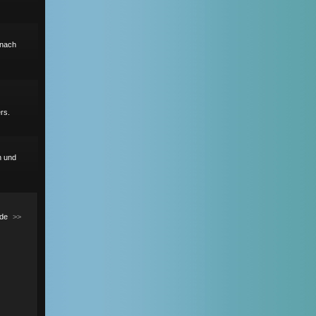
r nach
rs.
h und
de
>>