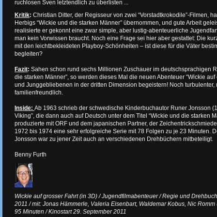
ruchlosen Sven letztendlich zu überlisten ...
Kritik
:
Christian Ditter, der Regisseur von zwei “Vorstadtkrokodile”-Filmen, 
Herbigs “Wickie und die starken Männer” übernommen, und gute Arbeit gelei
realisierte er gekonnt eine zwar simple, aber lustig-abenteuerliche Jugendfan
man kein Vorwissen braucht. Noch eine Frage sei hier aber gestattet: Die k
mit den leichtbekleideten Playboy-Schönheiten – ist diese für die Väter bestim
begleiten?
Fazit
:
Sahen schon rund sechs Millionen Zuschauer im deutschsprachigen 
die starken Männer”, so werden dieses Mal die neuen Abenteuer “Wickie auf 
und Junggebliebenen in der dritten Dimension begeistern! Noch turbulenter, n
familienfreundlich.
Inside:
Ab 1963 schrieb der schwedische Kinderbuchautor Runer Jonsson (1
Viking”, die dann auch auf Deutsch unter dem Titel “Wickie und die starken 
produzierte mit ORF und dem japanischen Partner, der Zeichentrickschmied
1972 bis 1974 eine sehr erfolgreiche Serie mit 78 Folgen zu je 23 Minuten. 
Jonsson war zu jener Zeit auch an verschiedenen Drehbüchern mitbeteiligt.
Benny Furth
Wickie auf grosser Fahrt (in 3D) / Jugendfilmabenteuer / Regie und Drehbuch:
2011 / mit: Jonas Hämmerle, Valeria Eisenbart, Waldemar Kobus, Nic Romm u.
95 Minuten / Kinostart 29. September 2011