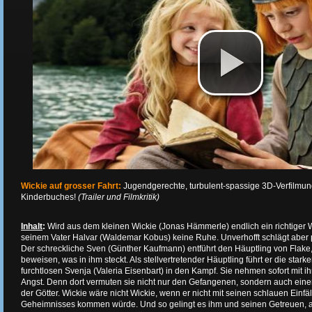
Wickie auf grosser Fahrt:
Jugendgerechte, turbulent-spassige 3D-Verfilmung
Kinderbuches!
(Trailer und Filmkritik)
Inhalt
:
Wird aus dem kleinen Wickie (Jonas Hämmerle) endlich ein richtiger 
seinem Vater Halvar (Waldemar Kobus) keine Ruhe. Unverhofft schlägt aber p
Der schreckliche Sven (Günther Kaufmann) entführt den Häuptling von Flake
beweisen, was in ihm steckt. Als stellvertretender Häuptling führt er die star
furchtlosen Svenja (Valeria Eisenbart) in den Kampf. Sie nehmen sofort mit i
Angst. Denn dort vermuten sie nicht nur den Gefangenen, sondern auch e
der Götter. Wickie wäre nicht Wickie, wenn er nicht mit seinen schlauen Einfä
Geheimnisses kommen würde. Und so gelingt es ihm und seinen Getreuen, au