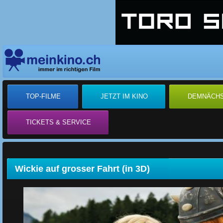
TOP-FILME
JETZT IM KINO
DEMNÄCH
TICKETS & SERVICE
Wickie auf grosser Fahrt (in 3D)