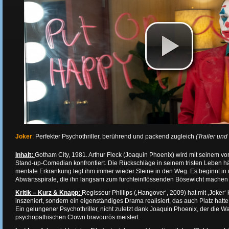
Joker
:
Perfekter Psychothriller, berührend und packend zugleich
(Trailer und 
Inhalt:
Gotham City, 1981. Arthur Fleck (Joaquin Phoenix) wird mit seinem v
Stand-up-Comedian konfrontiert. Die Rückschläge in seinem tristen Leben h
mentale Erkrankung legt ihm immer wieder Steine in den Weg. Es beginnt in
Abwärtsspirale, die ihn langsam zum furchteinflössenden Bösewicht machen 
Kritik – Kurz & Knapp:
Regisseur Phillips (‚Hangover‘, 2009) hat mit ‚Joker
inszeniert, sondern ein eigenständiges Drama realisiert, das auch Platz hatte 
Ein gelungener Psychothriller, nicht zuletzt dank Joaquin Phoenix, der die 
psychopathischen Clown bravourös meistert.