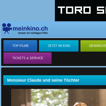
TOP-FILME
JETZT IM KINO
DEMNÄCH
TICKETS & SERVICE
Monsieur Claude und seine Töchter