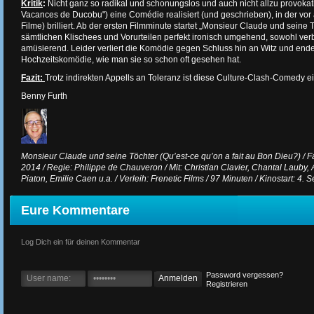
Kritik
:
Nicht ganz so radikal und schonungslos und auch nicht allzu provoka
Vacances de Ducobu") eine Comédie realisiert (und geschrieben), in der vor a
Filme) brilliert. Ab der ersten Filmminute startet „Monsieur Claude und seine 
sämtlichen Klischees und Vorurteilen perfekt ironisch umgehend, sowohl verb
amüsierend. Leider verliert die Komödie gegen Schluss hin an Witz und ende
Hochzeitskomödie, wie man sie so schon oft gesehen hat.
Fazit:
Trotz indirekten Appells an Toleranz ist diese Culture-Clash-Comedy ei
Benny Furth
Monsieur Claude und seine Töchter (Qu’est-ce qu’on a fait au Bon Dieu?) / 
2014 / Regie: Philippe de Chauveron / Mit: Christian Clavier, Chantal Lauby, 
Piaton, Emilie Caen u.a. / Verleih: Frenetic Films / 97 Minuten / Kinostart: 4
Eure Kommentare
Log Dich ein für deinen Kommentar
Password vergessen?
Registrieren