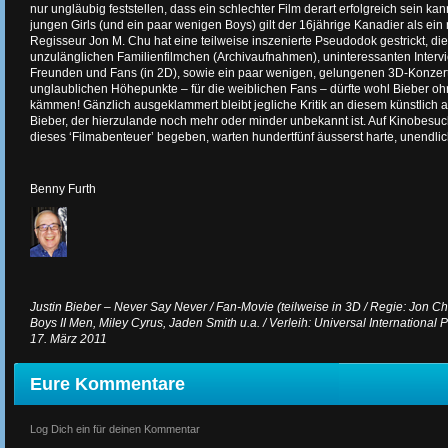
nur ungläubig feststellen, dass ein schlechter Film derart erfolgreich sein ka
jungen Girls (und ein paar wenigen Boys) gilt der 16jährige Kanadier als ein 
Regisseur Jon M. Chu hat eine teilweise inszenierte Pseudodok gestrickt, di
unzulänglichen Familienfilmchen (Archivaufnahmen), uninteressanten Intervi
Freunden und Fans (in 2D), sowie ein paar wenigen, gelungenen 3D-Konzer
unglaublichen Höhepunkte – für die weiblichen Fans – dürfte wohl Bieber 
kämmen! Gänzlich ausgeklammert bleibt jegliche Kritik an diesem künstlich
Bieber, der hierzulande noch mehr oder minder unbekannt ist. Auf Kinobesucher
dieses ‘Filmabenteuer’ begeben, warten hundertfünf äusserst harte, unendlich
Benny Furth
Justin Bieber – Never Say Never / Fan-Movie (teilweise in 3D / Regie: Jon Chu
Boys II Men, Miley Cyrus, Jaden Smith u.a. / Verleih: Universal International P
17. März 2011
Eure Kommentare
Log Dich ein für deinen Kommentar