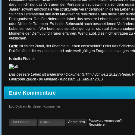
darum, nicht nur das Vertrauen der Porträtierten zu gewinnen, sondern quasi
Jahren sowohl emotionale wie strukturelle Veränderungen in deren Leben e
Stunden Filmmaterial und acht Mitwirkende reduzierte Colla diese Sinnsuche
Protagonisten. Das Faszinierende dabei: das bessere Leben besteht nicht au
oder-Millionär-Träumen. Es ist die Sehnsucht nach bescheidenen Veränderun
Lebensentwürfen. Wer bereit und sensibel genug ist, sich auf diese unaufge
Momente der Demut und Trauer erfahren. Wer glaubt, dies nicht ertragen zu k
versuchen.
Fazit:
Ist es der Zufall, der über mein Leben entscheidet? Oder das Schicksal?
Dokfilm über die essentiellen und universell gültigen Fragen eines angestrebt
Isabella Fischer
Das bessere Leben ist anderswo / Dokumentarfilm / Schweiz 2012 / Regie: Ro
Filmcoopi Zürich / 90 Minuten / Kinostart: 31. Januar 2013
Eure Kommentare
Log Dich ein für deinen Kommentar
Password vergessen?
Registrieren