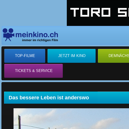
TOP-FILME
JETZT IM KINO
DEMNÄCH
TICKETS & SERVICE
Das bessere Leben ist anderswo