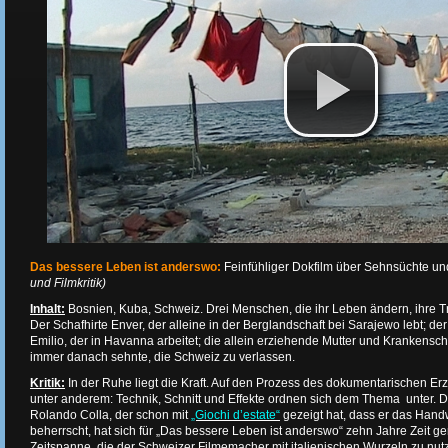
Das bessere Leben ist anderswo:
Feinfühliger Dokfilm über Sehnsüchte un
und Filmkritik)
Inhalt:
Bosnien, Kuba, Schweiz. Drei Menschen, die ihr Leben ändern, ihre 
Der Schafhirte Enver, der alleine in der Berglandschaft bei Sarajewo lebt; d
Emilio, der in Havanna arbeitet; die allein erziehende Mutter und Krankensc
immer danach sehnte, die Schweiz zu verlassen.
Kritik:
In der Ruhe liegt die Kraft. Auf den Prozess des dokumentarischen E
unter anderem: Technik, Schnitt und Effekte ordnen sich dem Thema unter. 
Rolando Colla, der schon mit
„Giochi d’estate“
gezeigt hat, dass er das Han
beherrscht, hat sich für „Das bessere Leben ist anderswo“ zehn Jahre Zeit 
Zeitspanne, die der Schweizer Filmemacher mit italienischen Wurzeln zu nut