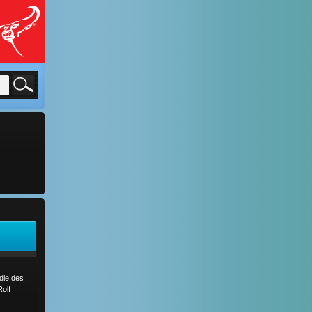
die des
olf