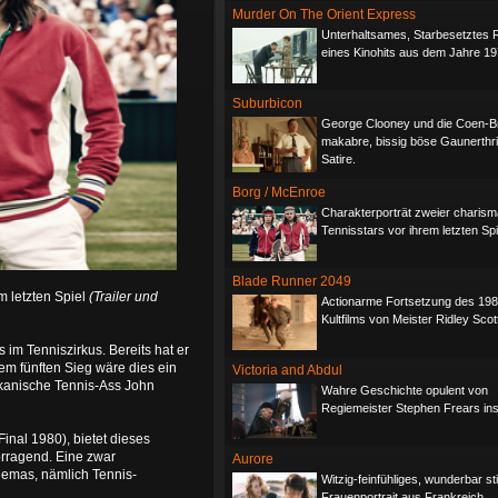
Murder On The Orient Express
Unterhaltsames, Starbesetztes
eines Kinohits aus dem Jahre 19
Suburbicon
George Clooney und die Coen-B
makabre, bissig böse Gaunerthril
Satire.
Borg / McEnroe
Charakterporträt zweier charism
Tennisstars vor ihrem letzten Spi
Blade Runner 2049
m letzten Spiel
(Trailer und
Actionarme Fortsetzung des 19
Kultfilms von Meister Ridley Scot
im Tenniszirkus. Bereits hat er
m fünften Sieg wäre dies ein
Victoria and Abdul
ikanische Tennis-Ass John
Wahre Geschichte opulent von
Regiemeister Stephen Frears ins
nal 1980), bietet dieses
rragend. Eine zwar
Aurore
hemas, nämlich Tennis-
Witzig-feinfühliges, wunderbar s
Frauenportrait aus Frankreich.