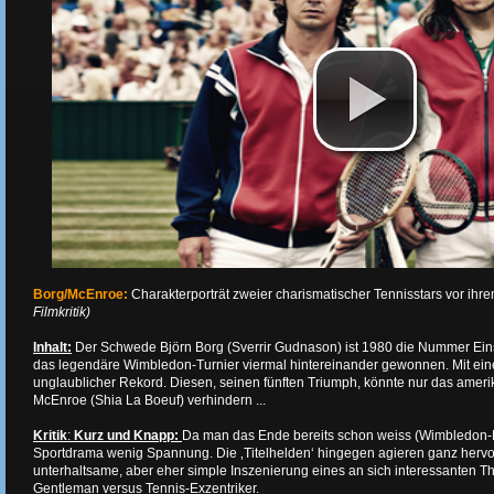
Borg/McEnroe:
Charakterporträt zweier charismatischer Tennisstars vor ihre
Filmkritik)
Inhalt:
Der Schwede Björn Borg (Sverrir Gudnason) ist 1980 die Nummer Eins 
das legendäre Wimbledon-Turnier viermal hintereinander gewonnen. Mit eine
unglaublicher Rekord. Diesen, seinen fünften Triumph, könnte nur das amer
McEnroe (Shia La Boeuf) verhindern ...
Kritik
:
Kurz und Knapp:
Da man das Ende bereits schon weiss (Wimbledon-Fi
Sportdrama wenig Spannung. Die ‚Titelhelden‘ hingegen agieren ganz hervo
unterhaltsame, aber eher simple Inszenierung eines an sich interessanten T
Gentleman versus Tennis-Exzentriker.