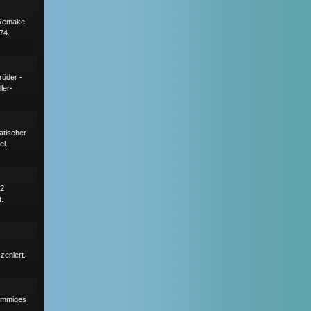
 Remake
74.
rüder -
ler-
atischer
el.
82
t.
zeniert.
timmiges