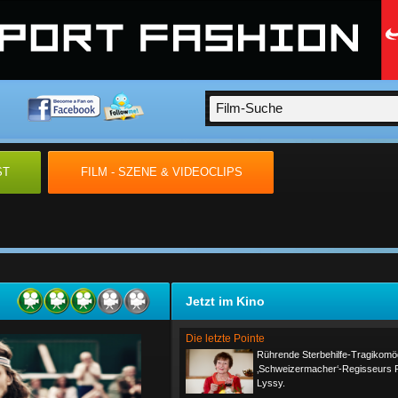
ST
FILM - SZENE & VIDEOCLIPS
Jetzt im Kino
Die letzte Pointe
Rührende Sterbehilfe-Tragikomö
‚Schweizermacher‘-Regisseurs R
Lyssy.