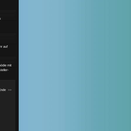
s
r auf
ödie mit
eller-
Ende
>>