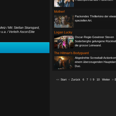
Mother!
Packendes Thrillerkino der etwa
speziellen Art.
tz / Mit: Stellan Skarsgard,
.a. / Verleih Ascot-Elite
Logan Lucky
Oscar-Regie-Gewinner Steven
Soderberghs gelungene Rückkeh
die grosse Leinwand.
The Hitman's Bodyguard
Abgedrehte Screwball-Actionkom
einem überzeugenden Hauptdarst
Duo.
<<
Start
<
Zurück
6
7
8
9
10
Weiter
>