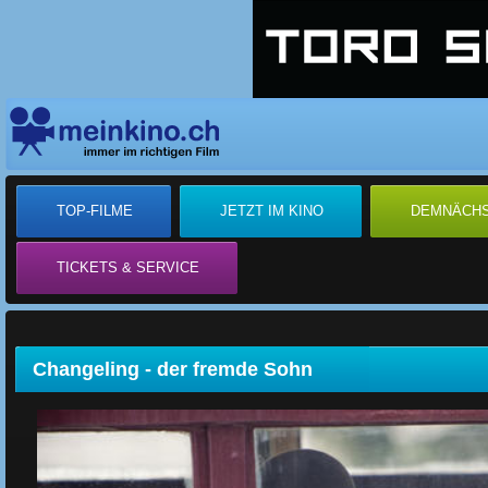
TOP-FILME
JETZT IM KINO
DEMNÄCH
TICKETS & SERVICE
Changeling - der fremde Sohn