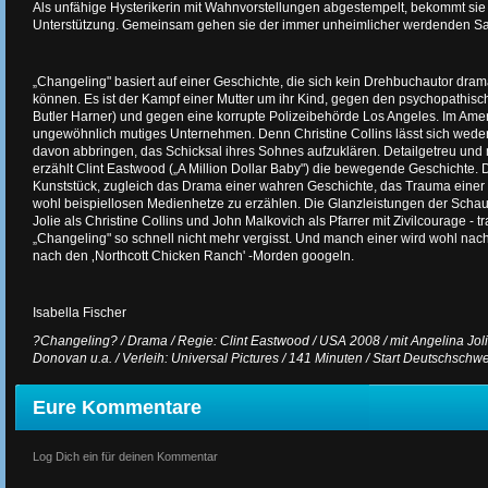
Als unfähige Hysterikerin mit Wahnvorstellungen abgestempelt, bekommt sie 
Unterstützung. Gemeinsam gehen sie der immer unheimlicher werdenden S
„Changeling" basiert auf einer Geschichte, die sich kein Drehbuchautor dra
können. Es ist der Kampf einer Mutter um ihr Kind, gegen den psychopathisc
Butler Harner) und gegen eine korrupte Polizeibehörde Los Angeles. Im Amer
ungewöhnlich mutiges Unternehmen. Denn Christine Collins lässt sich wede
davon abbringen, das Schicksal ihres Sohnes aufzuklären. Detailgetreu und 
erzählt Clint Eastwood („A Million Dollar Baby") die bewegende Geschichte. 
Kunststück, zugleich das Drama einer wahren Geschichte, das Trauma einer 
wohl beispiellosen Medienhetze zu erzählen. Die Glanzleistungen der Schaus
Jolie als Christine Collins und John Malkovich als Pfarrer mit Zivilcourage -
„Changeling" so schnell nicht mehr vergisst. Und manch einer wird wohl nac
nach den ‚Northcott Chicken Ranch' -Morden googeln.
Isabella Fischer
?Changeling? / Drama / Regie: Clint Eastwood / USA 2008 / mit Angelina Joli
Donovan u.a. / Verleih: Universal Pictures / 141 Minuten / Start Deutschschw
Eure Kommentare
Log Dich ein für deinen Kommentar