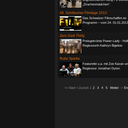
„Drachenmädchen“.
48. Solothurner Filmtage 2013
Das Schweizer Filmschaffen ist
Programm – vom 24.-31.01.2013
Zero Dark Thirty
Preisgekrönte Power-Lady - Hol
Regisseurin Kathryn Bigelow
Ruby Sparks
Featurette u.a. mit Zoe Kazan u
Regisseur Jonathan Dyton.
<<
Start
<
Zurück
1
2
3
4
5
Weiter
>
En