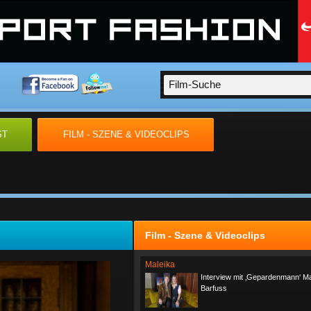
ST
FILM - SZENE & VIDEOCLIPS
Film - Szene & Videoclips
Maleika
Interview mit ‚Gepardenmann‘ Ma
Barfuss