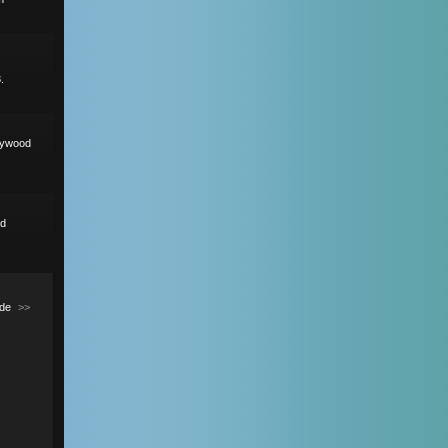
.
lywood
nd
de
>>