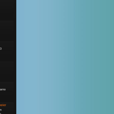
13
carno
meier
en
m