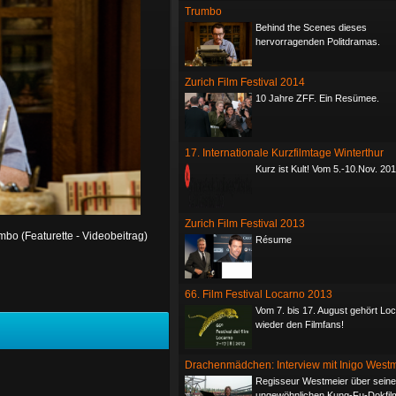
Trumbo
Behind the Scenes dieses
hervorragenden Politdramas.
Zurich Film Festival 2014
10 Jahre ZFF. Ein Resümee.
17. Internationale Kurzfilmtage Winterthur
Kurz ist Kult! Vom 5.-10.Nov. 20
Zurich Film Festival 2013
bo (Featurette - Videobeitrag)
Résume
66. Film Festival Locarno 2013
Vom 7. bis 17. August gehört Lo
wieder den Filmfans!
Drachenmädchen: Interview mit Inigo West
Regisseur Westmeier über sein
ungewöhnlichen Kung-Fu-Dokfil