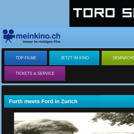
TOP-FILME
JETZT IM KINO
DEMNÄCH
TICKETS & SERVICE
Furth meets Ford in Zurich