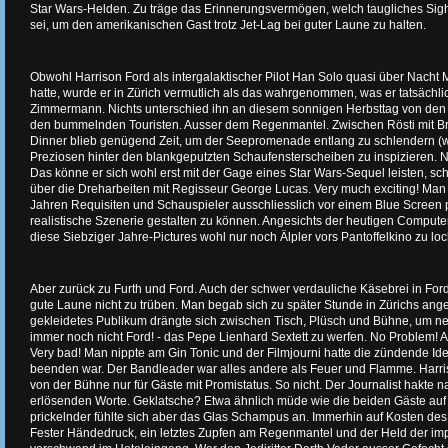
Star Wars-Helden. Zu träge das Erinnerungsvermögen, welch taugliches Si
sei, um den amerikanischen Gast trotz Jet-Lag bei guter Laune zu halten.
Obwohl Harrison Ford als intergalaktischer Pilot Han Solo quasi über Nacht 
hatte, wurde er in Zürich vermutlich als das wahrgenommen, was er tatsächl
Zimmermann. Nichts unterschied ihn an diesem sonnigen Herbsttag von den
den bummelnden Touristen. Ausser dem Regenmantel. Zwischen Rösti mit B
Dinner blieb genügend Zeit, um der Seepromenade entlang zu schlendern (wh
Preziosen hinter den blankgeputzten Schaufensterscheiben zu inspizieren. N
Das könne er sich wohl erst mit der Gage eines Star Wars-Sequel leisten, sche
über die Dreharbeiten mit Regisseur George Lucas. Very much exciting! Man
Jahren Requisiten und Schauspieler ausschliesslich vor einem Blue Screen p
realistische Szenerie gestalten zu können. Angesichts der heutigen Comput
diese Siebziger Jahre-Pictures wohl nur noch Älpler vors Pantoffelkino zu lo
Aber zurück zu Furth und Ford. Auch der schwer verdauliche Käsebrei in F
gute Laune nicht zu trüben. Man begab sich zu später Stunde in Zürichs ang
gekleidetes Publikum drängte sich zwischen Tisch, Plüsch und Bühne, um neug
immer noch nicht Ford! - das Pepe Lienhard Sextett zu werfen. No Problem! A
Very bad! Man nippte am Gin Tonic und der Filmjourni hatte die zündende Ide
beenden war. Der Bandleader war alles andere als Feuer und Flamme. Harr
von der Bühne nur für Gäste mit Promistatus. So nicht. Der Journalist hakte 
erlösenden Worte. Geklatsche? Etwa ähnlich müde wie die beiden Gäste auf 
prickelnder fühlte sich aber das Glas Schampus an. Immerhin auf Kosten des
Fester Händedruck, ein letztes Zupfen am Regenmantel und der Held der im