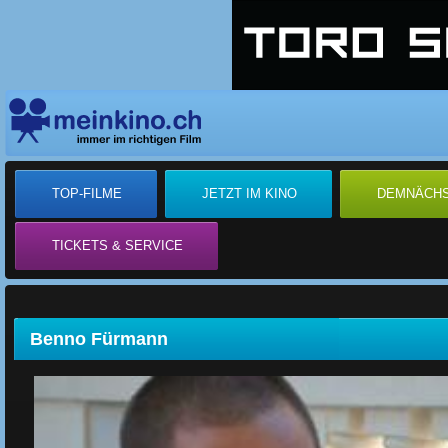
TOP-FILME
JETZT IM KINO
DEMNÄCH
TICKETS & SERVICE
Benno Fürmann