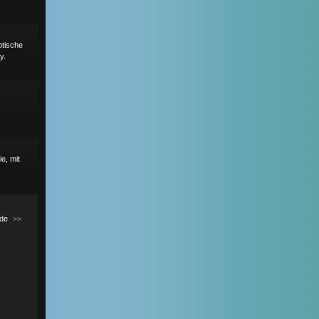
ptische
y.
e, mit
de
>>