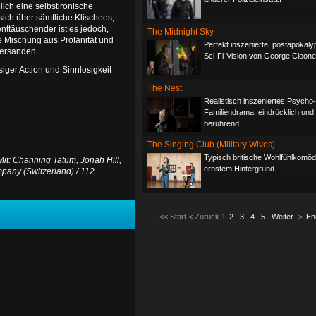
lich eine selbstironische
ich über sämtliche Klischees,
nttäuschender ist es jedoch,
The Midnight Sky
e Mischung aus Profanität und
Perfekt inszenierte, postapokaly
versanden.
Sci-Fi-Vision von George Cloone
siger Action und Sinnlosigkeit
The Nest
Realistisch inszeniertes Psycho-
Familiendrama, eindrücklich und
berührend.
The Singing Club (Military Wives)
Typisch britische Wohlfühlkomödi
Mit: Channing Tatum, Jonah Hill,
ernstem Hintergrund.
mpany (Switzerland) / 112
<<
Start
<
Zurück
1
2
3
4
5
Weiter
>
En