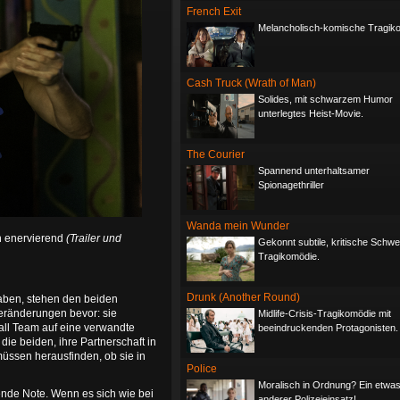
French Exit
Melancholisch-komische Tragik
Cash Truck (Wrath of Man)
Solides, mit schwarzem Humor
unterlegtes Heist-Movie.
The Courier
Spannend unterhaltsamer
Spionagethriller
Wanda mein Wunder
h enervierend
(Trailer und
Gekonnt subtile, kritische Schwe
Tragikomödie.
Drunk (Another Round)
aben, stehen den beiden
Veränderungen bevor: sie
Midlife-Crisis-Tragikomödie mit
ball Team auf eine verwandte
beeindruckenden Protagonisten.
die beiden, ihre Partnerschaft in
 müssen herausfinden, ob sie in
Police
Moralisch in Ordnung? Ein etwa
schende Note. Wenn es sich wie bei
anderer Polizeieinsatz!