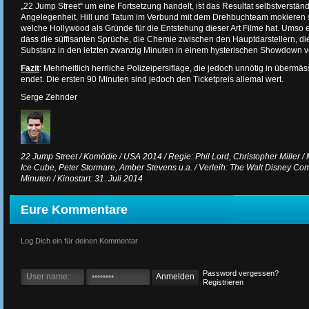
„22 Jump Street“ um eine Fortsetzung handelt, ist das Resultat selbstverständ
Angelegenheit. Hill und Tatum im Verbund mit dem Drehbuchteam mokieren s
welche Hollywood als Gründe für die Entstehung dieser Art Filme hat. Umso e
dass die süffisanten Sprüche, die Chemie zwischen den Hauptdarstellern, di
Substanz in den letzten zwanzig Minuten in einem hysterischen Showdown 
Fazit
: Mehrheitlich herrliche Polizeipersiflage, die jedoch unnötig in übermäs
endet. Die ersten 90 Minuten sind jedoch den Ticketpreis allemal wert.
Serge Zehnder
22 Jump Street / Komödie / USA 2014 / Regie: Phil Lord, Christopher Miller / 
Ice Cube, Peter Stormare, Amber Stevens u.a. / Verleih: The Walt Disney Co
Minuten / Kinostart: 31. Juli 2014
Eure Kommentare
Log Dich ein für deinen Kommentar
Password vergessen?
Registrieren