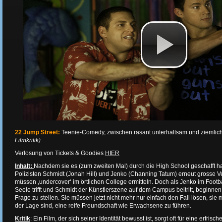
22 Jump Street:
Teenie-Comedy, zwischen rasant unterhaltsam und ziemlic
Filmkritik)
Verlosung von Tickets & Goodies
HIER
Inhalt:
Nachdem sie es (zum zweiten Mal) durch die High School geschafft h
Polizisten Schmidt (Jonah Hill) und Jenko (Channing Tatum) erneut grosse 
müssen ‚undercover‘ im örtlichen College ermitteln. Doch als Jenko im Foot
Seele trifft und Schmidt der Künstlerszene auf dem Campus beitritt, beginnen 
Frage zu stellen. Sie müssen jetzt nicht mehr nur einfach den Fall lösen, sie
der Lage sind, eine reife Freundschaft wie Erwachsene zu führen.
Kritik
: Ein Film, der sich seiner Identität bewusst ist, sorgt oft für eine erfri