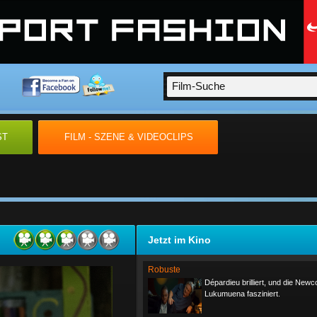
ST
FILM - SZENE & VIDEOCLIPS
Jetzt im Kino
Robuste
Dépardieu brilliert, und die New
Lukumuena fasziniert.