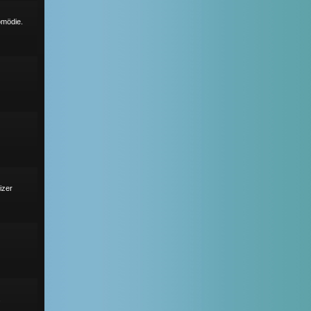
omödie.
izer
s