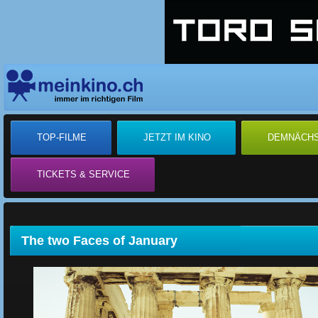
TOP-FILME
JETZT IM KINO
DEMNÄCH
TICKETS & SERVICE
The two Faces of January