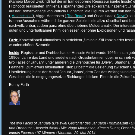
(Kamera Marcel Zyskind) hat der im Iran geborene Regisseur (siehe Inside) ei
Hitchcock realisierten Thriller als spannendes Dreiecksdrama inszeniert. „Th
auf der Romanvorlage von Patricia Highsmith, die Figuren werden von den S
(
„Melancholia“
), Viggo Mortensen (
„The Road“
) und Oscar Isaac (
„Drive“
) sou
ist ohne Ausnahme während der ganzen Spielzeit nie allzu rätselhaft und be
nachvollziehbar, zudem ganz ohne übertriebene Melodramatik. Der interess
guten und unterhaltsamen Krimi geniessen, der ohne Explosionen und rasa
Fazit:
Konventionell-altmodisch in perfektem ‚film noir‘-Stil konzipierter fesse
wunderschöner Szenerie.
Inside
: Regisseur und Drehbuchautor Hussein Amini wurde 1966 im Iran gebo
1990er Jahre das Land und siedelte nach Grossbritannien über. Er schrieb v
two Faces of January‘ unter anderen die Drehbücher für ‚Drive‘, ‚Shanghai‘, ‚
Feathers‘. Zum etwas rätselhaften Titel: Er betrifft die Beziehung zwischen C
Überlieferung hiess der Monat Januar ‚Janus‘, dem Gott des Anfangs und de
Gesichter, die in entgegengesetzte Richtungen blicken. Eines in die Zukunft 
Benny Furth
The two Faces of January (Die zwei Gesichter des Januars) / Kriminalfilm / 
und Drehbuch: Hossein Amini / Mit: Viggo Mortensen, Kirsten Dunst, Oscar Isa
Impuls Pictures / 97 Minuten / Kinostart: 29. Mai 2014