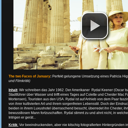
The two Faces of January
:
Perfekt gelungene Umsetzung eines Patricia Hi
und Filmkritik)
Inhalt
: Wir schreiben das Jahr 1962. Der Amerikaner Rydal Keener (Oscar Isa
Stadtführer über Wasser und trifft eines Tages auf Colette und Chester Mac F
Mortensen), Touristen aus den USA. Rydal ist auf Anhieb von dem Paar faszini
von ihrer kultivierten Art und ihrem sorgenfreien Lebensstil. Doch der Eindruc
beiden in ihrem Luxushotel überraschend besucht, überredet ihn Chester, ihm
bewusstlosen Mann fortzuschaffen. Rydal stimmt zu und ahnt nicht, in welch
Intrigen er gerät...
Kritik
:
Vor beeindruckenden, aber nie kitschig fotografierten Hintergründen in