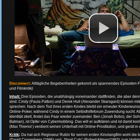
Disconnect:
Alltägliche Begebenheiten gekonnt als spannendes Episoden-
und Filmkritik)
Inhalt:
Drei Episoden, die unabhängig voneinander stattfinden, die aber de
sind: Cindy (Paula Patton) und Derek Hull (Alexander Skarsgard) können mite
sprechen. Nach dem Tod ihres ersten Kindes bleibt ein erneuter Kinderwunsch
Online-Poker, während Cindy in einem Selbsthilfeforum Zuwendung sucht. Abe
Identität stielt, findet das Paar wieder zueinander. Ben (Jonah Bobo), der S
Batman), ist Opfer von Cybermobbing. Das will er aufklären und ist damit kom
(Max Thieriot ) verdient seinen Unterhalt mit Online-Prostitution, und gerät in
Kritik
:
Da hat sich Regisseur Rubin für seinen ersten Kinolangfilm wohl die 
(David Cronenberg /1996) und „Short Cuts“ (Robert Altman/1993) zum Vorbi