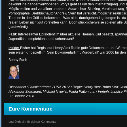
gekonnt ineinander verwobenen Storys geht es um den Internetzugang und s
Möglichkeiten und vor allem um deren Auswüchse: Stalking, Vereinsamung, 
Pornographie. Drehbuchautor Andrew Stern hat versucht, möglichst realistisc
Themen in den Griff zu bekommen. Was nicht durchgehend gelungen ist, da
realen Leben nicht gut vorstellen kann. Doch glücklicherweise spielen alle 
glaubwürdig.
Fazit:
Interessanter Episodenfilm über aktuelle Themen. Gut besetzt, spannen
Jugendliche empfehlens- und sehenswert!
Inside:
Bisher hat Regisseur Henry Alex Rubin gute Dokumentar- und Werbefi
sein erster Kinospielfilm. Sein Dokumentarfilm „Murderball’ war 2006 für den
Benny Furth
Disconnect / Familiendrama / USA 2012 / Regie: Henry Alex Rubin / Mit: Jaso
Alexander Skarsgard, Michael Nyqvist, Paula Patton u.a. / Verleih: Impulse Pic
30. Januar 2014
Eure Kommentare
Log Dich ein für deinen Kommentar