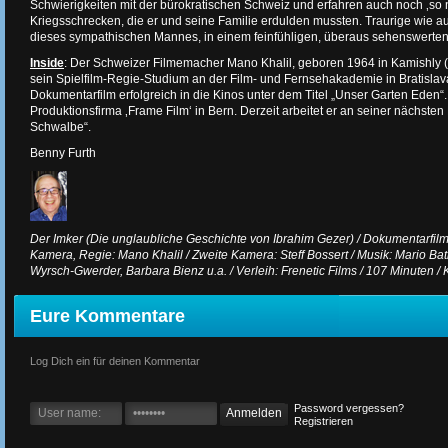
Schwierigkeiten mit der bürokratischen Schweiz und erfahren auch noch ‚so
Kriegsschrecken, die er und seine Familie erdulden mussten. Traurige wie 
dieses sympathischen Mannes, in einem feinfühligen, überaus sehenswerten 
Inside
: Der Schweizer Filmemacher Mano Khalil, geboren 1964 in Kamishly (K
sein Spielfilm-Regie-Studium an der Film- und Fernsehakademie in Bratislava
Dokumentarfilm erfolgreich in die Kinos unter dem Titel „Unser Garten Eden“.
Produktionsfirma ‚Frame Film‘ in Bern. Derzeit arbeitet er an seiner nächsten 
Schwalbe“.
Benny Furth
Der Imker (Die unglaubliche Geschichte von Ibrahim Gezer) / Dokumentarfil
Kamera, Regie: Mano Khalil / Zweite Kamera: Steff Bossert / Musik: Mario Batko
Wyrsch-Gwerder, Barbara Bienz u.a. / Verleih: Frenetic Films / 107 Minuten / K
Eure Kommentare
Log Dich ein für deinen Kommentar
Password vergessen?
Registrieren