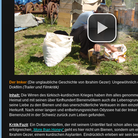
Der Imker
(Die unglaubliche Geschichte von Ibrahim Gezer): Ungewöhnlich o
Dokfilm
(Trailer und Filmkritik)
Inhalt:
Die Wirren des türkisch-kurdischen Krieges haben ihm alles genomme
Heimat und mit seinen über fünfhundert Bienenvölkern auch die Lebensgrund
seine Liebe zu den Bienen und das unerschütterliche Vertrauen in den einz
Herkunft. Nach einer langen und entbehrungsreichen Odyssee hat der Imker d
Bienenzucht in der Schweiz zurück zum Leben gefunden.
Kritik
/
Fazit
: Ein Dokumentarfilm, der mit seinem Untertitel fast schon alles sa
erfolgreichen
„More than Honey“
geht es hier nicht um Bienen, sondern um 
Ibrahim Gezer, einem kurdischen Asylanten. Eindrücklich erleben wir sein be