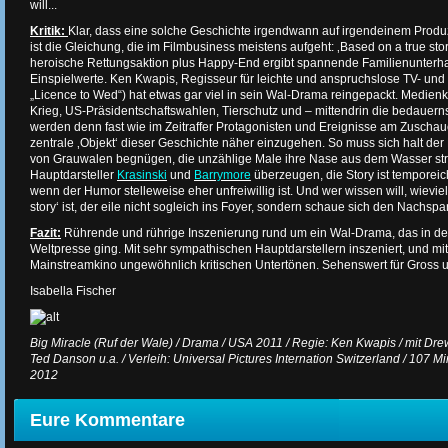
will...
Kritik:
Klar, dass eine solche Geschichte irgendwann auf irgendeinem Produz
ist die Gleichung, die im Filmbusiness meistens aufgeht: ‚Based on a true stor
heroische Rettungsaktion plus Happy-End ergibt spannende Familienunterhal
Einspielwerte. Ken Kwapis, Regisseur für leichte und anspruchslose TV- und 
„Licence to Wed“) hat etwas gar viel in sein Wal-Drama reingepackt. Medienk
Krieg, US-Präsidentschaftswahlen, Tierschutz und – mittendrin die bedauer
werden denn fast wie im Zeitraffer Protagonisten und Ereignisse am Zuschaue
zentrale ‚Objekt‘ dieser Geschichte näher einzugehen. So muss sich halt de
von Grauwalen begnügen, die unzählige Male ihre Nase aus dem Wasser str
Hauptdarsteller
Krasinski
und
Barrymore
überzeugen, die Story ist temporeic
wenn der Humor stelleweise eher unfreiwillig ist. Und wer wissen will, wieviel
story‘ ist, der eile nicht sogleich ins Foyer, sondern schaue sich den Nachs
Fazit:
Rührende und rührige Inszenierung rund um ein Wal-Drama, das in den
Weltpresse ging. Mit sehr sympathischen Hauptdarstellern inszeniert, und mi
Mainstreamkino ungewöhnlich kritischen Untertönen. Sehenswert für Gross u
Isabella Fischer
Big Miracle (Ruf der Wale) / Drama / USA 2011 / Regie: Ken Kwapis / mit Dre
Ted Danson u.a. / Verleih: Universal Pictures Internation Switzerland / 107 Mi
2012
Eure Kommentare