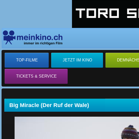
TOP-FILME
JETZT IM KINO
DEMNÄCH
TICKETS & SERVICE
Big Miracle (Der Ruf der Wale)