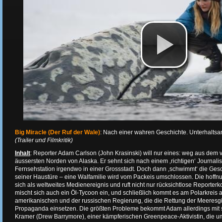
Big Miracle (Der Ruf der Wale)
: Nach einer wahren Geschichte. Unterhaltsa
(Trailer und Filmkritik)
Inhalt
: Reporter Adam Carlson (John Krasinski) will nur eines: weg aus dem 
äussersten Norden von Alaska. Er sehnt sich nach einem ‚richtigen‘ Journalis
Fernsehstation irgendwo in einer Grossstadt. Doch dann ‚schwimmt‘ die Ges
seiner Haustüre – eine Walfamilie wird vom Packeis umschlossen. Die hoffnu
sich als weltweites Medienereignis und ruft nicht nur rücksichtlose Reporterk
mischt sich auch ein Öl-Tycoon ein, und schließlich kommt es am Polarkreis 
amerikanischen und der russischen Regierung, die die Rettung der Meeresgi
Propaganda einsetzen. Die größten Probleme bekommt Adam allerdings mit 
Kramer (Drew Barrymore), einer kämpferischen Greenpeace-Aktivistin, die um