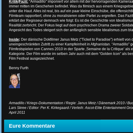
Kritik
/
Fazit:
“Armadillo” imponiert vor allem mit der hervorragenden Kameraar
immer mitten im Geschehen befindet. Was da filmisch aus einem Kriegsgebiet 
unter die Haut. Alles ist real, bis auf ein paar kleine Einschübe, die offensicht
Filmteam rapportiert, ohne zu moralisieren oder Partei zu ergreifen. Das Faz
erklärt der Regisseur demnach wie folgt: Es ist die Geschichte von Idealismu
Realität zerbricht. Der Fokus liegt auf dem psychischen Drama zweier Solda
Angesicht des Todes steigert sich der anfänglich sensible Idealismus zum b
Inside
:
Der dänische Dokfilmer Janus Metz (“Ticket to Paradise”) erhielt vo
uneingeschränkten Zutritt zu einer Kampfeinheit in Afghanistan. “Armadillo” 
Filmfestspielen von Cannes 2010 in der Sparte ‚Semaine de la Critique’ als er
Kategorie. Der Film wurde im selben Jahr auch mit dem “Golden Icon” als be
Film Festival ausgezeichnet.
Benny Furth
Armadillo / Kriegs-Dokumentation / Regie: Janus Metz / Dänemark 2010 / Buc
Lars Skree / Editor: Per K. Kirkegaard / Verleih: Ascot-Elite Entertainment Gro
April 2011
Eure Kommentare