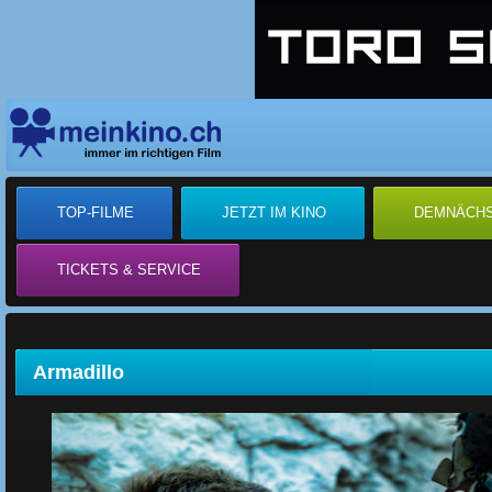
TOP-FILME
JETZT IM KINO
DEMNÄCH
TICKETS & SERVICE
Armadillo