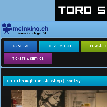
TOP-FILME
JETZT IM KINO
DEMNÄCH
TICKETS & SERVICE
Exit Through the Gift Shop | Banksy