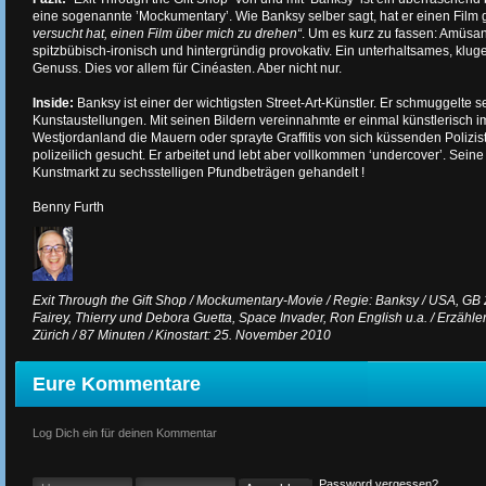
eine sogenannte ’Mockumentary’. Wie Banksy selber sagt, hat er einen Film 
versucht hat, einen Film über mich zu drehen“
. Um es kurz zu fassen: Amüsan
spitzbübisch-ironisch und hintergründig provokativ. Ein unterhaltsames, klug
Genuss. Dies vor allem für Cinéasten. Aber nicht nur.
Inside:
Banksy ist einer der wichtigsten Street-Art-Künstler. Er schmuggelte 
Kunstaustellungen. Mit seinen Bildern vereinnahmte er einmal künstlerisch 
Westjordanland die Mauern oder sprayte Graffitis von sich küssenden Polizist
polizeilich gesucht. Er arbeitet und lebt aber vollkommen ‘undercover’. Sei
Kunstmarkt zu sechsstelligen Pfundbeträgen gehandelt !
Benny Furth
Exit Through the Gift Shop / Mockumentary-Movie / Regie: Banksy / USA, GB 
Fairey, Thierry und Debora Guetta, Space Invader, Ron English u.a. / Erzähler:
Zürich / 87 Minuten / Kinostart: 25. November 2010
Eure Kommentare
Log Dich ein für deinen Kommentar
Password vergessen?