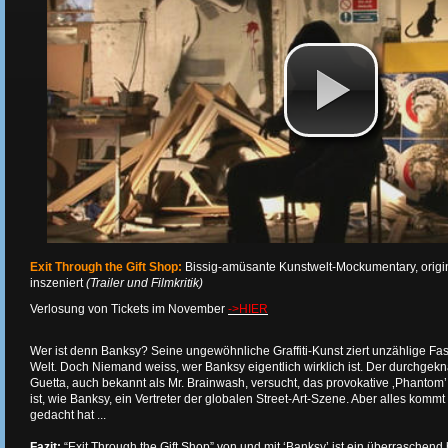
Exit Through the Gift Shop:
Bissig-amüsante Kunstwelt-Mockumentary, origi
inszeniert
(Trailer und Filmkritik)
Verlosung von Tickets im November
->HIER
Wer ist denn Banksy? Seine ungewöhnliche Graffiti-Kunst ziert unzählige 
Welt. Doch Niemand weiss, wer Banksy eigentlich wirklich ist. Der durchgekna
Guetta, auch bekannt als Mr. Brainwash, versucht, das provokative ‚Phantom’
ist, wie Banksy, ein Vertreter der globalen Street-Art-Szene. Aber alles kommt
gedacht hat ...
Fazit:
“Exit Through the Gift Shop” von und mit ‘Banksy’ ist ein überraschend