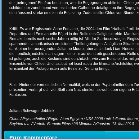
der ‚betrogenen' Ehefrau berichten, wie die Begegnungen abliefen. Chloe ge
schildert der zunehmend verunsicherten Catherine detailgetreu ihre Begegn
eine äusserst starke emotionale Belastung. Zudem stiftet Chloe von Stunde z
Kritik: Es war Regisseurin Anne Fontaine, die 2004 den Film "Nathalie" mit d
Depardieu und Emmanuelle Béjart in der Rolle des Callgirls drehte. Man kann
Remake bereits nach sechs Jahren nötig ist. Mit der Starbesetzung ist Regi
spannender, amerikanisch erotisierter Thriller gelungen. Alltägliche Situation
dank einer herausragenden Julianne Moore, aber auch dank Liam Neeson u
die - endlich, möchte man sagen - eine ihr auf den Leib geschriebene Rolle sp
ist gelungen, auch die Kostüme sind durchdacht, wie zum Beispiel das mit g
Ensemble von Chloe. Und last but not least ist da die filmische Architektur, 
Einsamkeit der Protagonisten aufs Beste zur Geltung bringt.
Fazit: Hinter der vermeintlichen Normalität, welche der Psychothriller dem Z
präsentiert, verbirgt sich viel Stoff zum Nachdenken: sowohl über eigene Er
Fantasien.
Juliana Schwager-Jebbink
Chloe / Psychothriller / Regie: Atom Egoyan / USA 2009 / mit Julianne Moo
Seyfried u.a. / Verleih: Frenetic Films / 96 Minuten / Kinostart: 13. Mai 2010
Eure Kommentare