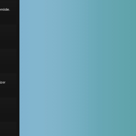
omödie.
izer
s