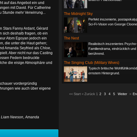
ht auf das Angebot ein und
ungen mit David. Für Catherine
u Stunde mehr Verwirrung...
The Midnight Sky
Perfekt inszenierte, postapokaly
Sci-Fi-Vision von George Cloone
en Stars Fanny Ardant, Gérard
 sich deshalb fragen, ob ein
sseur Atom Egoyan jedoch ein
The Nest
en, die unter die Haut gehen;
Realistisch inszeniertes Psycho-
nd Amanda Seyfried als Chloe,
Familiendrama, eindrücklich und
ielt. Aber nicht nur das Casting
berührend.
rossen Federn bedruckte
welche die eisige Atmosphäre und
The Singing Club (Military Wives)
Typisch britische Wohlfühlkomödi
ernstem Hintergrund.
uschauer vordergründig
fahrungen wie auch über eigene
<<
Start
<
Zurück
1
2
3
4
5
Weiter
>
En
re, Liam Neeson, Amanda