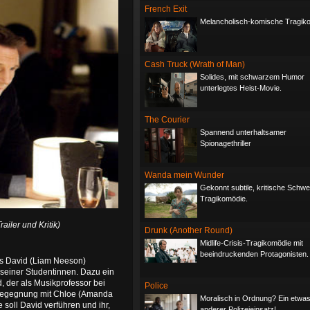
French Exit
Melancholisch-komische Tragik
Cash Truck (Wrath of Man)
Solides, mit schwarzem Humor
unterlegtes Heist-Movie.
The Courier
Spannend unterhaltsamer
Spionagethriller
Wanda mein Wunder
Gekonnt subtile, kritische Schwe
Tragikomödie.
Trailer und Kritik)
Drunk (Another Round)
Midlife-Crisis-Tragikomödie mit
beeindruckenden Protagonisten.
es David (Liam Neeson)
r seiner Studentinnen. Dazu ein
, der als Musikprofessor bei
Police
ge Begegnung mit Chloe (Amanda
Moralisch in Ordnung? Ein etwa
e soll David verführen und ihr,
anderer Polizeieinsatz!