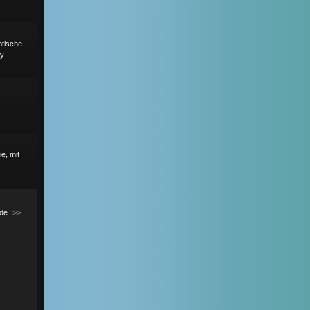
ptische
y.
e, mit
de
>>