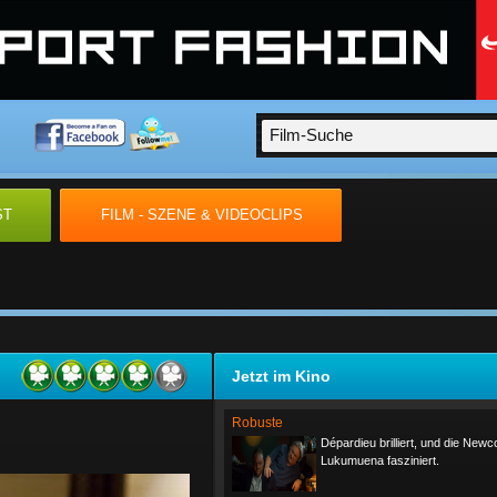
ST
FILM - SZENE & VIDEOCLIPS
Jetzt im Kino
Robuste
Dépardieu brilliert, und die New
Lukumuena fasziniert.