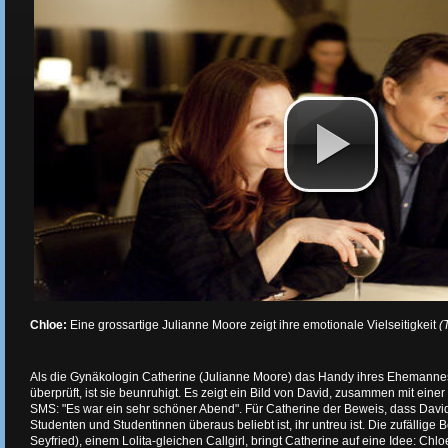
Chloe:
Eine grossartige Julianne Moore zeigt ihre emotionale Vielseitigkeit
(
Als die Gynäkologin Catherine (Julianne Moore) das Handy ihres Ehemann
überprüft, ist sie beunruhigt. Es zeigt ein Bild von David, zusammen mit eine
SMS: "Es war ein sehr schöner Abend". Für Catherine der Beweis, dass David
Studenten und Studentinnen überaus beliebt ist, ihr untreu ist. Die zufälli
Seyfried), einem Lolita-gleichen Callgirl, bringt Catherine auf eine Idee: Chlo