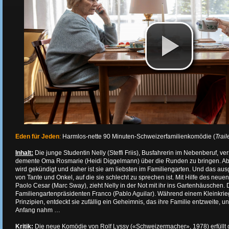
Eden für Jeden
:
Harmlos-nette 90 Minuten-Schweizerfamilienkomödie (
Trail
Inhalt:
Die junge Studentin Nelly (Steffi Friis), Busfahrerin im Nebenberuf, ver
demente Oma Rosmarie (Heidi Diggelmann) über die Runden zu bringen. 
wird gekündigt und daher ist sie am liebsten im Familiengarten. Und das a
von Tante und Onkel, auf die sie schlecht zu sprechen ist. Mit Hilfe des neu
Paolo Cesar (Marc Sway), zieht Nelly in der Not mit ihr ins Gartenhäuschen. 
Familiengartenpräsidenten Franco (Pablo Aguilar). Während einem Kleinkrie
Prinzipien, entdeckt sie zufällig ein Geheimnis, das ihre Familie entzweite, u
Anfang nahm …
Kritik
:
Die neue Komödie von Rolf Lyssy («Schweizermacher», 1978) erfüllt 