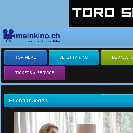
TOP-FILME
JETZT IM KINO
DEMNÄCH
TICKETS & SERVICE
Eden für Jeden