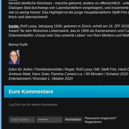
benützt sämtliche Klischees - manche gekonnt, andere zu offensichtlich - unte
Dialogen (fast durchwegs von Laiendarstellern vorgetragen), und inszenierte 
viel zu wenig Humor. Das Highlight ist die junge Hauptdarstellerin Steffi Friis 
frisch und überraschend!
Inside:
Rolf Lyssy, Jahrgang 1936, geboren in Zürich, erhält am 16. ZFF 20
Award‘ für sein filmisches Lebenswerk, das er 1966 als Kameramann und Cu
Dokumentarfilm ‚Ursula oder Das unwerte Leben‘ von Reni Mertens und Walt
Benny Furth
Eden für Jeden / Familienkomödie / Regie: Rolf Lyssy / Mit: Steffi Friis, Hei
Andreas Matti, Hans Suter, Fiamma Camesi u.a. / 90 Minuten / Schweiz 2020 / 
Entertainment / Kinostart 1. Oktober 2020
Eure Kommentare
Log Dich ein für deinen Kommentar
Password vergessen?
Registrieren