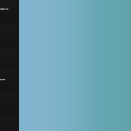
omödie.
izer
s