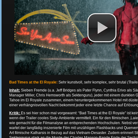
Bad Times at the El Royale:
Sehr kunstvoll, sehr komplex, sehr brutal
(Traile
Inhalt:
Sieben Fremde (u.a. Jeff Bridges als Pater Flynn, Cynthia Erivo als S
Manager Miller, Chris Hemsworth als Sektenguru), jeder mit einem dunklen G
Tahoe im El Royale zusammen, einem heruntergekommenen Hotel mit düstere
einer verhängnisvollen Nacht bekommt jeder eine letzte Chance auf Erlösung
Kritik:
Es sei hier schon mal vorgewarnt: “Bad Times at the El Royale” ist kei
wenn der Trailer cooles Sixty-Ambiente vermittelt. Ein für den filmischen ‚Laie
wie gemacht für die Filmanalyse an entsprechenden Hochschulen. Nebst ve
wartet der langfädig inszenierte Film mit unzähligen Flashbacks und Querve
Art filmische Katharsis in Bezug auf das Vietnam-Desaster. Zudem erinnert St
Sektengurus stark an die Morde der Charles Manson-Bande Ende der Sechzi