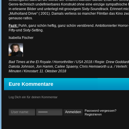
Genre-technisch undefinierbares Konstrukt ohne eine einzige sympathische F
in erlesene Bilder und unterlegt mit groovigem Sixty-Soundtrack. Erinnert m
„Mulholland Drive“ ( 2001). Damals verliess so mancher Filmfan das Kino zwa
genauso ratlos.
Fazit:
Puhh, ganz schön heftig, ganz schön verstörend. Ambitionierter Horror-
Fifty-und Sixty-Setting.
Isabella Fischer
Bad Times at the El Royale / Horrorthriller / USA 2018 / Regie: Drew Goddard /
Dakota Johnson, Jon Hamm, Cailee Spaeny, Chris Hemsworth u.a. / Verleih: 
Minuten / Kinostart: 11. Oktober 2018
Eure Kommentare
Log Dich ein für deinen Kommentar
Password vergessen?
Registrieren