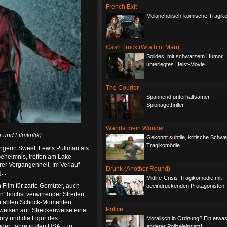
French Exit
Melancholisch-komische Tragik
Cash Truck (Wrath of Man)
Solides, mit schwarzem Humor
unterlegtes Heist-Movie.
The Courier
Spannend unterhaltsamer
Spionagethriller
Wanda mein Wunder
r und Filmkritik)
Gekonnt subtile, kritische Schwe
Tragikomödie.
ängerin Sweet, Lewis Pullman als
eheimnis, treffen am Lake
r Vergangenheit. Im Verlauf
Drunk (Another Round)
...
Midlife-Crisis-Tragikomödie mit
n Film für zarte Gemüter, auch
beeindruckenden Protagonisten.
n‘ höchst verwirrender Streifen,
ritablen Schock-Momenten
Police
rweisen auf. Streckenweise eine
ory und die Figur des
Moralisch in Ordnung? Ein etwa
ger Jahre in den USA. Ein
anderer Polizeieinsatz!