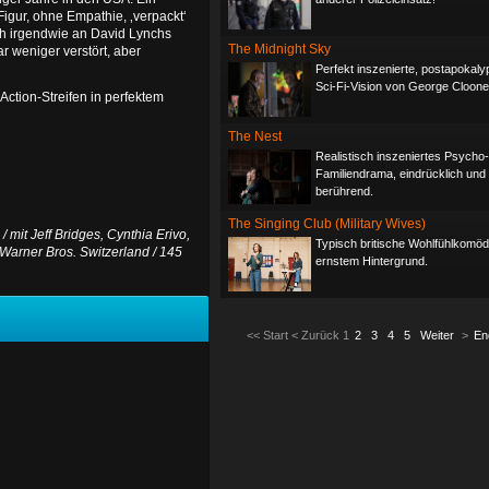
igur, ohne Empathie, ‚verpackt‘
ich irgendwie an David Lynchs
The Midnight Sky
r weniger verstört, aber
Perfekt inszenierte, postapokaly
Sci-Fi-Vision von George Cloone
Action-Streifen in perfektem
The Nest
Realistisch inszeniertes Psycho-
Familiendrama, eindrücklich und
berührend.
The Singing Club (Military Wives)
 mit Jeff Bridges, Cynthia Erivo,
Typisch britische Wohlfühlkomödi
Warner Bros. Switzerland / 145
ernstem Hintergrund.
<<
Start
<
Zurück
1
2
3
4
5
Weiter
>
En