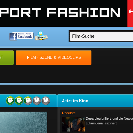
ST
FILM - SZENE & VIDEOCLIPS
Jetzt im Kino
Robuste
Dépardieu brilliert, und die New
Lukumuena fasziniert.