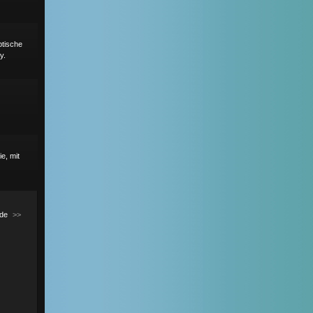
ptische
y.
e, mit
de
>>