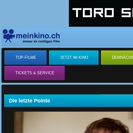
TOP-FILME
JETZT IM KINO
DEMNÄCH
TICKETS & SERVICE
Die letzte Pointe