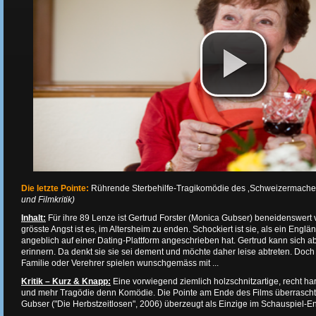
Die letzte Pointe:
Rührende Sterbehilfe-Tragikomödie des ‚Schweizermacher
und Filmkritik)
Inhalt:
Für ihre 89 Lenze ist Gertrud Forster (Monica Gubser) beneidenswert vi
grösste Angst ist es, im Altersheim zu enden. Schockiert ist sie, als ein Engländ
angeblich auf einer Dating-Plattform angeschrieben hat. Gertrud kann sich a
erinnern. Da denkt sie sie sei dement und möchte daher leise abtreten. Doc
Familie oder Verehrer spielen wunschgemäss mit ...
Kritik – Kurz & Knapp:
Eine vorwiegend ziemlich holzschnitzartige, recht h
und mehr Tragödie denn Komödie. Die Pointe am Ende des Films überrascht p
Gubser ("Die Herbstzeitlosen", 2006) überzeugt als Einzige im Schauspiel-E