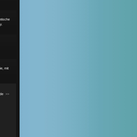
ptische
y.
e, mit
de
>>