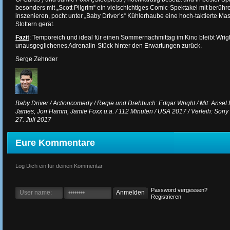
besonders mit „Scott Pilgrim“ ein vielschichtiges Comic-Spektakel mit berü
inszenieren, pocht unter „Baby Driver’s“ Kühlerhaube eine hoch-taktierte Mas
Stottern gerät.
Fazit
: Temporeich und ideal für einen Sommernachmittag im Kino bleibt Wrig
unausgeglichenes Adrenalin-Stück hinter den Erwartungen zurück.
Serge Zehnder
Baby Driver / Actioncomedy / Regie und Drehbuch: Edgar Wright / Mit: Ansel E
James, Jon Hamm, Jamie Foxx u.a. / 112 Minuten / USA 2017 / Verleih: Sony P
27. Juli 2017
Eure Kommentare
Log Dich ein für deinen Kommentar
Password vergessen?
Registrieren