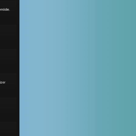
omödie.
izer
s