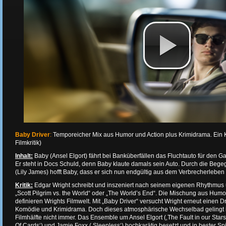
Baby Driver
:
Temporeicher Mix aus Humor und Action plus Krimidrama. Ein 
Filmkritik)
Inhalt:
Baby (Ansel Elgort) fährt bei Banküberfällen das Fluchtauto für den 
Er steht in Docs Schuld, denn Baby klaute damals sein Auto. Durch die Bege
(Lily James) hofft Baby, dass er sich nun endgültig aus dem Verbrecherleben
Kritik:
Edgar Wright schreibt und inszeniert nach seinem eigenen Rhythmus 
„Scott Pilgrim vs. the World“ oder „The World’s End“. Die Mischung aus Humor
definieren Wrights Filmwelt. Mit „Baby Driver“ versucht Wright erneut einen D
Komödie und Krimidrama. Doch dieses atmosphärische Wechselbad gelingt 
Filmhälfte nicht immer. Das Ensemble um Ansel Elgort (‚The Fault in our Stars
Of Cards‘) und Jamie Foxx (‚Sleepless‘) hochkarätig besetzt und in bester S