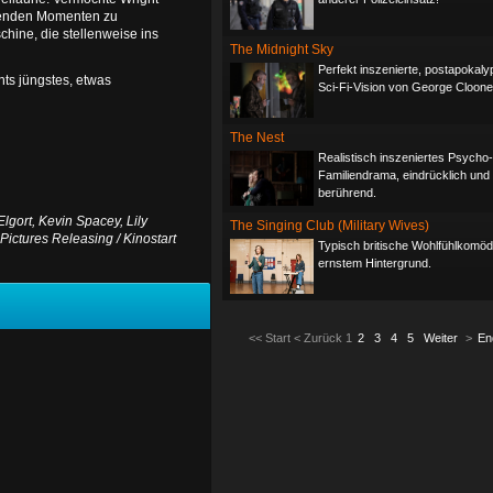
hrenden Momenten zu
chine, die stellenweise ins
The Midnight Sky
Perfekt inszenierte, postapokaly
hts jüngstes, etwas
Sci-Fi-Vision von George Cloone
The Nest
Realistisch inszeniertes Psycho-
Familiendrama, eindrücklich und
berührend.
lgort, Kevin Spacey, Lily
The Singing Club (Military Wives)
ictures Releasing / Kinostart
Typisch britische Wohlfühlkomödi
ernstem Hintergrund.
<<
Start
<
Zurück
1
2
3
4
5
Weiter
>
En