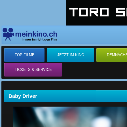
TOP-FILME
JETZT IM KINO
DEMNÄCH
TICKETS & SERVICE
Baby Driver