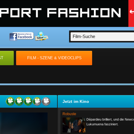
ST
FILM - SZENE & VIDEOCLIPS
Jetzt im Kino
Robuste
Dépardieu brilliert, und die New
Lukumuena fasziniert.