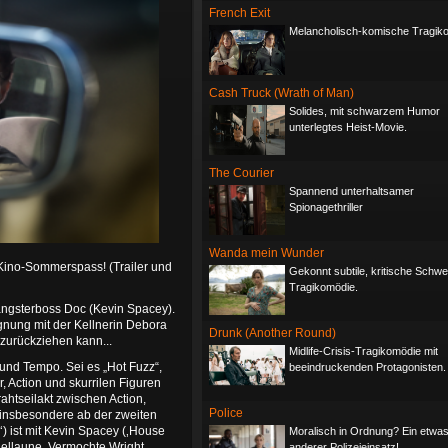
French Exit
Melancholisch-komische Tragik
Cash Truck (Wrath of Man)
Solides, mit schwarzem Humor
unterlegtes Heist-Movie.
The Courier
Spannend unterhaltsamer
Spionagethriller
Wanda mein Wunder
Kino-Sommerspass! (Trailer und
Gekonnt subtile, kritische Schwe
Tragikomödie.
Gangsterboss Doc (Kevin Spacey).
gnung mit der Kellnerin Debora
Drunk (Another Round)
 zurückziehen kann...
Midlife-Crisis-Tragikomödie mit
und Tempo. Sei es „Hot Fuzz“,
beeindruckenden Protagonisten.
, Action und skurrilen Figuren
rahtseilakt zwischen Action,
Police
insbesondere ab der zweiten
‘) ist mit Kevin Spacey (‚House
Moralisch in Ordnung? Ein etwa
piellaune. Vermochte Wright
anderer Polizeieinsatz!