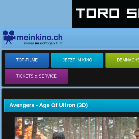
TOP-FILME
JETZT IM KINO
DEMNÄCH
TICKETS & SERVICE
Avengers - Age Of Ultron (3D)