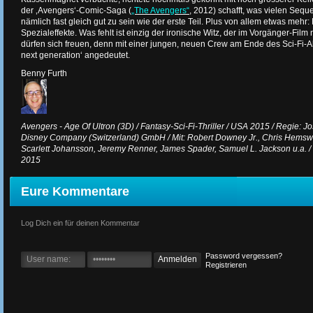
der ‚Avengers‘-Comic-Saga (
„The Avengers“
, 2012) schafft, was vielen Seque
nämlich fast gleich gut zu sein wie der erste Teil. Plus von allem etwas mehr
Spezialeffekte. Was fehlt ist einzig der ironische Witz, der im Vorgänger-Film 
dürfen sich freuen, denn mit einer jungen, neuen Crew am Ende des Sci-Fi-A
next generation‘ angedeutet.
Benny Furth
Avengers - Age Of Ultron (3D) / Fantasy-Sci-Fi-Thriller / USA 2015 / Regie: J
Disney Company (Switzerland) GmbH / Mit: Robert Downey Jr., Chris Hemswor
Scarlett Johansson, Jeremy Renner, James Spader, Samuel L. Jackson u.a. / 1
2015
Eure Kommentare
Log Dich ein für deinen Kommentar
Password vergessen?
Registrieren