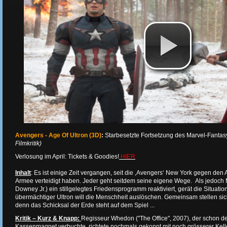
Avengers - Age Of Ultron (
3D
)
:
Starbesetzte Fortsetzung des Marvel-Fanta
Filmkritik)
Verlosung im April: Tickets & Goodies!
HIER
Inhalt
: Es ist einige Zeit vergangen, seit die ‚Avengers‘ New York gegen den 
Armee verteidigt haben. Jeder geht seitdem seine eigene Wege. Als jedoch M
Downey Jr.) ein stillgelegtes Friedensprogramm reaktiviert, gerät die Situation
übermächtiger Ultron will die Menschheit auslöschen. Gemeinsam stellen sic
denn das Schicksal der Erde steht auf dem Spiel ...
Kritik – Kurz & Knapp:
Regisseur Whedon ("The Office", 2007), der schon de
Kassenmagnet verbuchte, richtete nochmals gekonnt mit noch grösserer Kelle