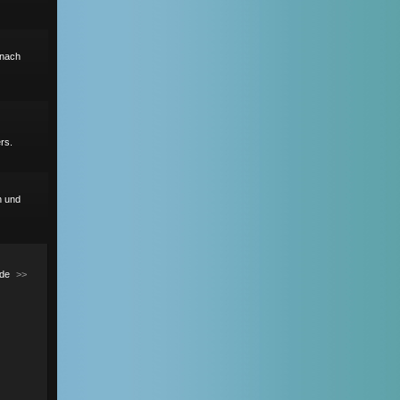
r nach
rs.
h und
de
>>