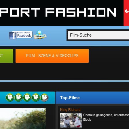
ST
FILM - SZENE & VIDEOCLIPS
Top-Filme
King Richard
Überaus gelungenes, unterhalt
Biopic.