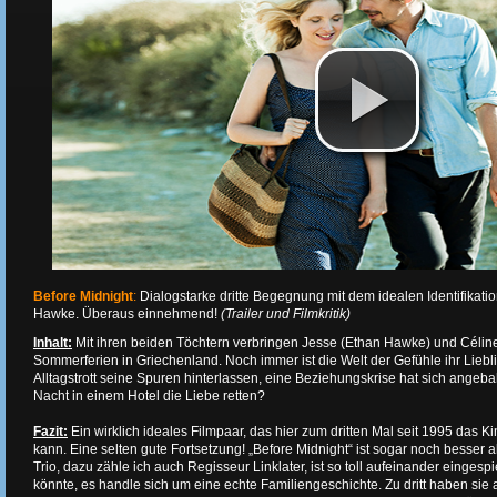
Before Midnight
:
Dialogstarke dritte Begegnung mit dem idealen Identifikati
Hawke. Überaus einnehmend!
(Trailer und Filmkritik)
Inhalt:
Mit ihren beiden Töchtern verbringen Jesse (Ethan Hawke) und Céline 
Sommerferien in Griechenland. Noch immer ist die Welt der Gefühle ihr Liebli
Alltagstrott seine Spuren hinterlassen, eine Beziehungskrise hat sich angeb
Nacht in einem Hotel die Liebe retten?
Fazit:
Ein wirklich ideales Filmpaar, das hier zum dritten Mal seit 1995 das 
kann. Eine selten gute Fortsetzung! „Before Midnight“ ist sogar noch besser a
Trio, dazu zähle ich auch Regisseur Linklater, ist so toll aufeinander eingesp
könnte, es handle sich um eine echte Familiengeschichte. Zu dritt haben s