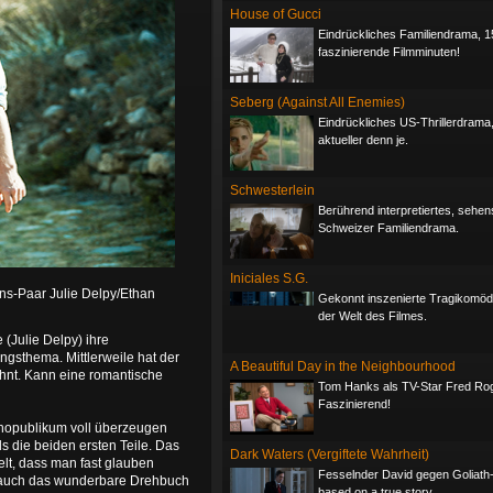
House of Gucci
Eindrückliches Familiendrama, 1
faszinierende Filmminuten!
Seberg (Against All Enemies)
Eindrückliches US-Thrillerdrama
aktueller denn je.
Schwesterlein
Berührend interpretiertes, sehe
Schweizer Familiendrama.
Iniciales S.G.
ons-Paar Julie Delpy/Ethan
Gekonnt inszenierte Tragikomöd
der Welt des Filmes.
(Julie Delpy) ihre
ngsthema. Mittlerweile hat der
A Beautiful Day in the Neighbourhood
ahnt. Kann eine romantische
Tom Hanks als TV-Star Fred Ro
Faszinierend!
Kinopublikum voll überzeugen
ls die beiden ersten Teile. Das
Dark Waters (Vergiftete Wahrheit)
ielt, dass man fast glauben
Fesselnder David gegen Goliath-T
ie auch das wunderbare Drehbuch
based on a true story.