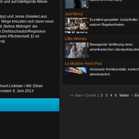
ah und auf intelligente Weise
Just Mercy
Delpy) und Jesse (Hawke) aus
Exzellent gespielter Justizthrille
re Wege kreuzten sich dann neun
wahren Begebenheiten.
t ‚Before Midnight‘ die
nn Drehbuchautor/Regisseur
res Pflichtenheft. Er ist
Little Women
hat.
Bewegende Verfilmung eines
amerikanischen Literaturklassike
Le Mystère Henri Pick
Amüsante Krimikomödie, ironisc
abenteuerlich.
rd Linklater / Mit: Ethan
nostart: 6. Juni 2013
<<
Start
<
Zurück
1
2
3
4
5
Weiter
>
En