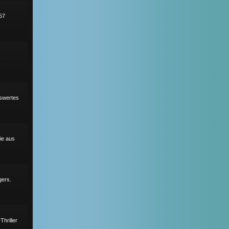
57
,
nswertes
ie aus
gers.
hriller