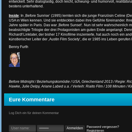
entwickelt. Sehr dialoglastig, doch leicht, schwung- und humorvoll, realitätsn
bestens unterhaltend.
Inside
: In ‚Before Sunrise‘ (1995) lernten sich die junge Französin Celine (
USA in Wien kennen. Und sie entdeckten dabei ihre Gefühle füreinander. Ih
Jahre später in Paris. Das war ‚Before Sunset‘. Nun ist sehr wahrscheinlich mi
beabsichtigte Trilogie der drei Protagonisten am guten Ende angelangt. De
Richardf Linklater, der bisher 17 Kinofilme inszenierte, hat auch noch ein ande
künstlerischer Leiter der ‚Austin Film Society‘, die er 1985 ins Leben gerufen 
Benny Furth
Before Midnight / Beziehungskomödie / USA, Griechenland 2013 / Regie: Richa
Hawke, Julie Delpy, Ariane Labed u.a. / Verleih: Rialto Film / 108 Minuten / Ki
Eure Kommentare
Log Dich ein für deinen Kommentar
Password vergessen?
Registrieren