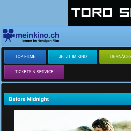
TOP-FILME
JETZT IM KINO
DEMNÄCH
TICKETS & SERVICE
Before Midnight