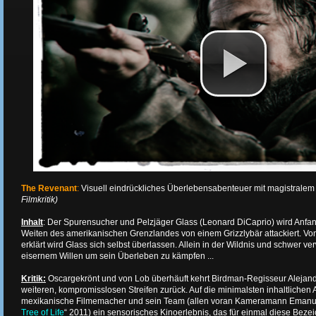
The Revenant
:
Visuell eindrückliches Überlebensabenteuer mit magistralem
Filmkritik)
Inhalt
: Der Spurensucher und Pelzjäger Glass (Leonard DiCaprio) wird Anfan
Weiten des amerikanischen Grenzlandes von einem Grizzlybär attackiert. Von
erklärt wird Glass sich selbst überlassen. Allein in der Wildnis und schwer ve
eisernem Willen um sein Überleben zu kämpfen ...
Kritik:
Oscargekrönt und von Lob überhäuft kehrt Birdman-Regisseur Alejandr
weiteren, kompromisslosen Streifen zurück. Auf die minimalsten inhaltlichen A
mexikanische Filmemacher und sein Team (allen voran Kameramann Emanu
Tree of Life
“ 2011) ein sensorisches Kinoerlebnis, das für einmal diese Beze