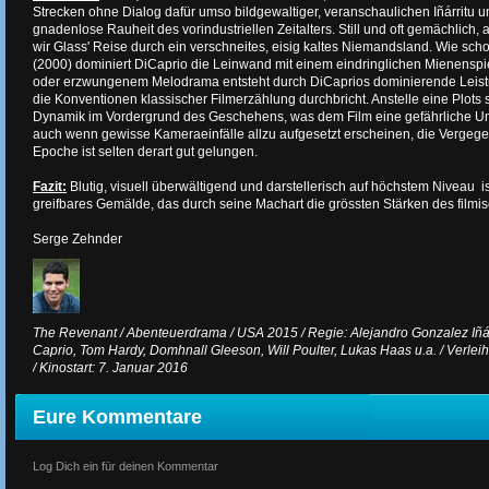
Strecken ohne Dialog dafür umso bildgewaltiger, veranschaulichen Iñárritu u
gnadenlose Rauheit des vorindustriellen Zeitalters. Still und oft gemächlich,
wir Glass' Reise durch ein verschneites, eisig kaltes Niemandsland. Wie sc
(2000) dominiert DiCaprio die Leinwand mit einem eindringlichen Mienenspie
oder erzwungenem Melodrama entsteht durch DiCaprios dominierende Leist
die Konventionen klassischer Filmerzählung durchbricht. Anstelle eine Plots 
Dynamik im Vordergrund des Geschehens, was dem Film eine gefährliche Unv
auch wenn gewisse Kameraeinfälle allzu aufgesetzt erscheinen, die Vergeg
Epoche ist selten derart gut gelungen.
Fazit:
Blutig, visuell überwältigend und darstellerisch auf höchstem Niveau is
greifbares Gemälde, das durch seine Machart die grössten Stärken des filmi
Serge Zehnder
The Revenant / Abenteuerdrama / USA 2015 / Regie: Alejandro Gonzalez Iñárr
Caprio, Tom Hardy, Domhnall Gleeson, Will Poulter, Lukas Haas u.a. / Verlei
/ Kinostart: 7. Januar 2016
Eure Kommentare
Log Dich ein für deinen Kommentar