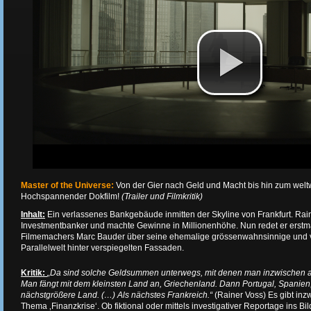
Master of the Universe:
Von der Gier nach Geld und Macht bis hin zum weltw
Hochspannender Dokfilm!
(Trailer und Filmkritik)
Inhalt:
Ein verlassenes Bankgebäude inmitten der Skyline von Frankfurt. Rai
Investmentbanker und machte Gewinne in Millionenhöhe. Nun redet er erstm
Filmemachers Marc Bauder über seine ehemalige grössenwahnsinnige und v
Parallelwelt hinter verspiegelten Fassaden.
Kritik:
„Da sind solche Geldsummen unterwegs, mit denen man inzwischen a
Man fängt mit dem kleinsten Land an, Griechenland. Dann Portugal, Spanien, 
nächstgrößere Land. (…) Als nächstes Frankreich.“
(Rainer Voss) Es gibt in
Thema ‚Finanzkrise‘. Ob fiktional oder mittels investigativer Reportage ins Bil