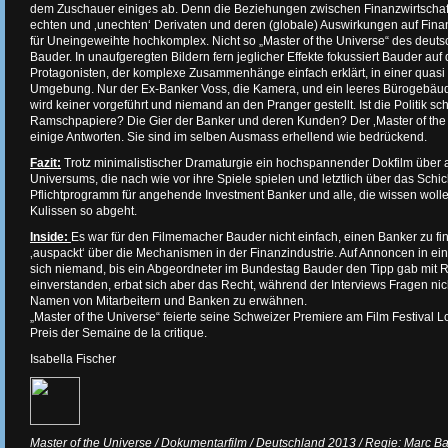
dem Zuschauer einiges ab. Denn die Beziehungen zwischen Finanzwirtschaft 
echten und ‚unechten‘ Derivaten und deren (globale) Auswirkungen auf Finan
für Uneingeweihte hochkomplex. Nicht so „Master of the Universe“ des deut
Bauder. In unaufgeregten Bildern fern jeglicher Effekte fokussiert Bauder au
Protagonisten, der komplexe Zusammenhänge einfach erklärt, in einer quasi
Umgebung. Nur der Ex-Banker Voss, die Kamera, und ein leeres Bürogebäude.
wird keiner vorgeführt und niemand an den Pranger gestellt. Ist die Politik s
Ramschpapiere? Die Gier der Banker und deren Kunden? Der ‚Master of the Un
einige Antworten. Sie sind im selben Ausmass erhellend wie bedrückend.
Fazit:
Trotz minimalistischer Dramaturgie ein hochspannender Dokfilm über al
Universums, die nach wie vor ihre Spiele spielen und letztlich über das Schi
Pflichtprogramm für angehende Investment Banker und alle, die wissen wolle
Kulissen so abgeht.
Inside:
Es war für den Filmemacher Bauder nicht einfach, einen Banker zu fi
‚auspackt‘ über die Mechanismen in der Finanzindustrie. Auf Annoncen in e
sich niemand, bis ein Abgeordneter im Bundestag Bauder den Tipp gab mit Ra
einverstanden, erbat sich aber das Recht, während der Interviews Fragen nic
Namen von Mitarbeitern und Banken zu erwähnen.
„Master of the Universe“ feierte seine Schweizer Premiere am Film Festiva
Preis der Semaine de la critique.
Isabella Fischer
Master of the Universe / Dokumentarfilm / Deutschland 2013 / Regie: Marc Baud