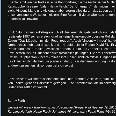
Ebenfalls mit von der Partie ist eine Bonbondose, die die Asche seiner Mutter e
Katastrophe für seinen Vater (Heino Ferch, "Der Untergang"), der mitten in 
steht. Vincent, Marie und Alexander aber setzen alles daran, das Leben auf ihr
unkonventionelle Weise zu meistern. Eine Reise mit vielen Überraschungen, 
anders ist als erwartet ...
Kritik: "Mondscheintarif"-Regisseur Ralf Huettener, der gelegentlich auch als
realisierte 1987 seinen ersten Kinofilm - eine Tragikomödie über vier Rollstu
Zügen ("Das Mädchen mit den Feuerzeugen"). Auch "vincent will meer" hande
Drehbuch schrieb aber dieses Mal der Hauptdarsteller Florian David Fitz. Er 
Poesie und böser Realität, zwischen derbem Humor und Zartheit". Diesen „To
umzusetzen, ist Ralf Huettener auch tatsächlich gelungen. Die drei liebenswe
Fitz als Hauptperson Vincent - mimen ihre Rollen sichtlich mit viel Hingabe
das Anliegen der Macher: Sie plädieren dafür, dass die Verantwortung für die
anderen zu suchen ist, sondern bei sich selbst.
Fazit: "vincent will meer" ist eine emotional berührende Geschichte, subtil mi
von überzeugenden Darstellern getragen. Eine Kombination, die im derzeiti
leider eher selten vorkommt.
Benny Furth
vincent will meer / Tragikomisches Roadmovie / Regie: Ralf Huettner / D 2010 /
Karolina Herfurth, Heino Ferch, Johannes Allmayer u.a. / Pathé Films AG / 96 