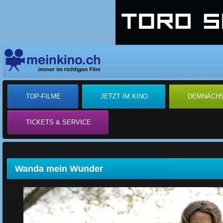
TOP-FILME
JETZT IM KINO
DEMNÄCH
TICKETS & SERVICE
Wanda mein Wunder