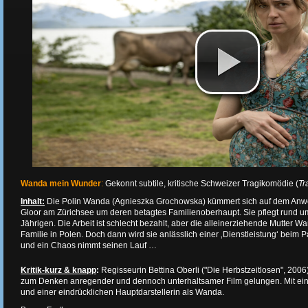
Wanda mein Wunder
:
Gekonnt subtile, kritische Schweizer Tragikomödie (
Tr
Inhalt:
Die Polin Wanda (Agnieszka Grochowska) kümmert sich auf dem Anw
Gloor am Zürichsee um deren betagtes Familienoberhaupt. Sie pflegt rund um
Jährigen. Die Arbeit ist schlecht bezahlt, aber die alleinerziehende Mutter W
Familie in Polen. Doch dann wird sie anlässlich einer ‚Dienstleistung‘ beim 
und ein Chaos nimmt seinen Lauf …
Kritik-kurz & knapp
:
Regisseurin Bettina Oberli ("Die Herbstzeitlosen", 2006)
zum Denken anregender und dennoch unterhaltsamer Film gelungen. Mit 
und einer eindrücklichen Hauptdarstellerin als Wanda.